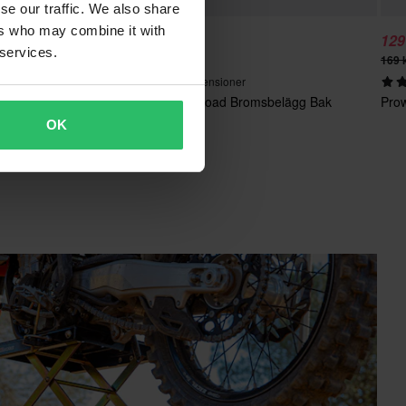
se our traffic. We also share
ers who may combine it with
115 kr
129
-32%
 services.
169 kr
169 
63 Recensioner
Proworks Sinter Offroad Bromsbelägg Bak
Prow
OK