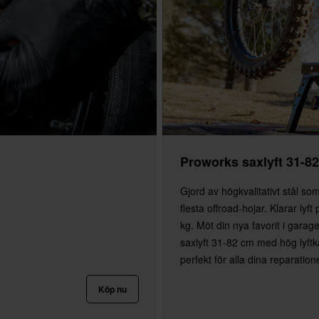
Proworks saxlyft 31-8
Gjord av högkvalitativt stål so
flesta offroad-hojar. Klarar lyft 
kg. Möt din nya favorit i garag
saxlyft 31-82 cm med hög lyftk
perfekt för alla dina reparation
Köp nu