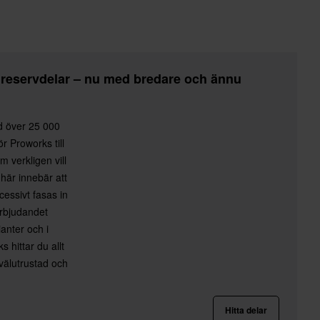
 reservdelar – nu med bredare och ännu
ed över 25 000
r Proworks till
m verkligen vill
här innebär att
essivt fasas in
erbjudandet
anter och i
 hittar du allt
 välutrustad och
Hitta delar