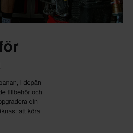
för
a
banan, i depån
de tillbehör och
 uppgradera din
äknas: att köra