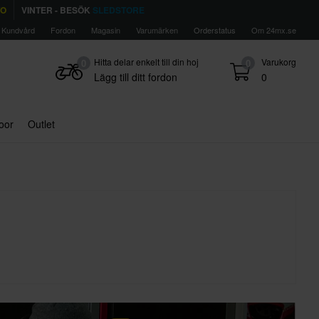
TO
VINTER - BESÖK
SLEDSTORE
Kundvård
Fordon
Magasin
Varumärken
Orderstatus
Om 24mx.se
Hitta delar enkelt till din hoj
Varukorg
0
0
Lägg till ditt fordon
0
door
Outlet