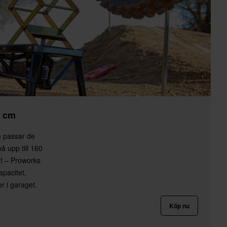
2 cm
m passar de
på upp till 160
et – Proworks
apacitet,
er i garaget.
Köp nu