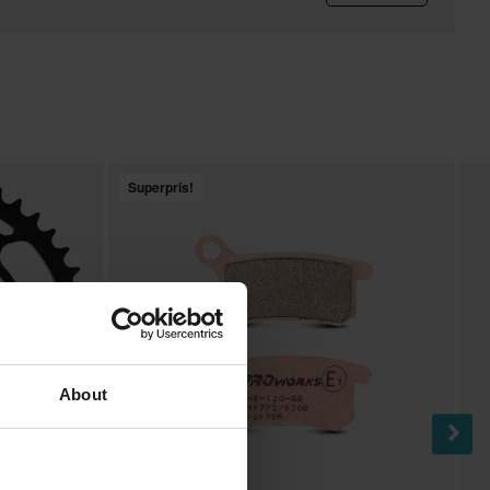
Superpris!
About