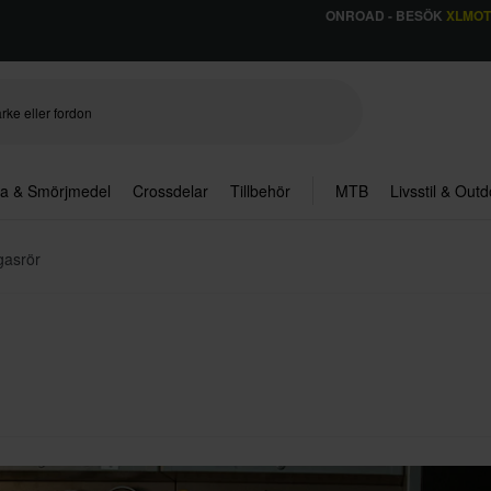
ONROAD - BESÖK
XLMO
ja & Smörjmedel
Crossdelar
Tillbehör
MTB
Livsstil & Out
gasrör