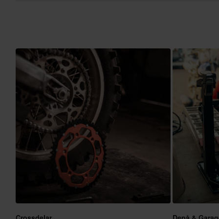
Crossdelar
Depå & Garag