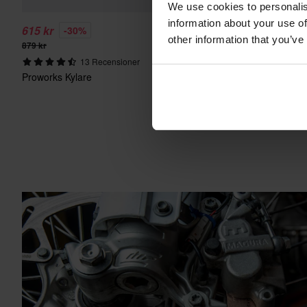
We use cookies to personalis
information about your use of
615 kr
99 kr
-30%
-41%
other information that you’ve
879 kr
169 kr
13 Recensioner
6
Proworks Kylare
Proworks Dual 