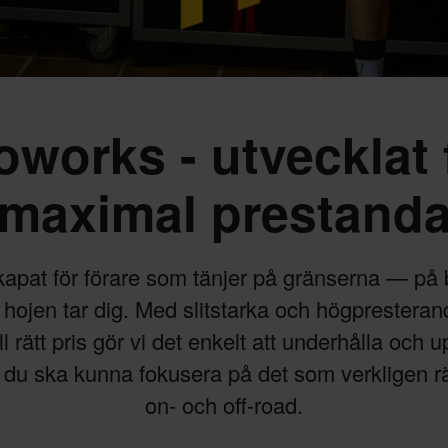
oworks - utvecklat 
maximal prestand
kapat för förare som tänjer på gränserna — på 
t hojen tar dig. Med slitstarka och högpresteran
ll rätt pris gör vi det enkelt att underhålla och
att du ska kunna fokusera på det som verkligen r
on- och off-road.