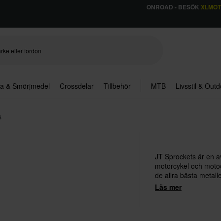
ONROAD - BESÖK
XLMO
ja & Smörjmedel
Crossdelar
Tillbehör
MTB
Livsstil & Out
s
JT Sprockets är en av
motorcykel och motocr
de allra bästa metalle
precision och hållbar
Läs mer