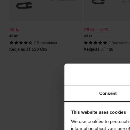
45 kr
29 kr
-41%
49 kr
49 kr
7 Recensioner
2 Recension
Kedjelås JT 520 Clip
Kedjelås JT 428
Consent
This website uses cookies
We use cookies to personalis
information about your use of