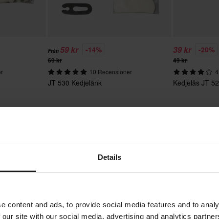
59 kr
39 kr
-14%
-20%
Från
69 kr
49 kr
er
10 Recensioner
4
JT 530 Kedjelänk
Kedjelås JT 52
1
Sida
av
1
Details
e content and ads, to provide social media features and to analy
 our site with our social media, advertising and analytics partn