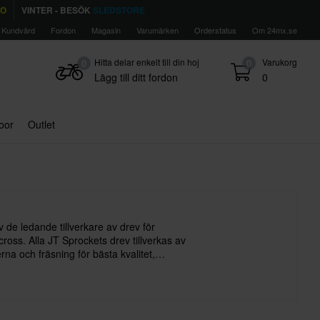
TO
VINTER - BESÖK
SLEDSTORE
Kundvård
Fordon
Magasin
Varumärken
Orderstatus
Om 24mx.se
Hitta delar enkelt till din hoj
Varukorg
0
0
Lägg till ditt fordon
0
door
Outlet
 de ledande tillverkare av drev för
oss. Alla JT Sprockets drev tillverkas av
rna och fräsning för bästa kvalitet,
het.