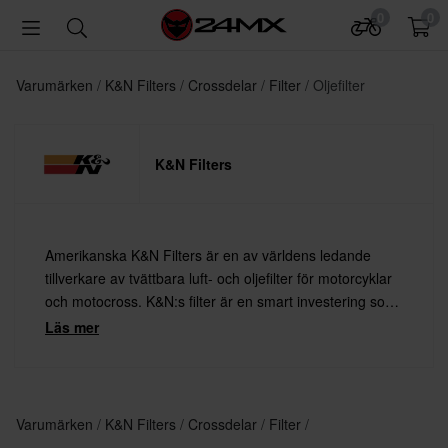
0
0
Varumärken
K&N Filters
Crossdelar
Filter
Oljefilter
K&N Filters
Amerikanska K&N Filters är en av världens ledande
tillverkare av tvättbara luft- och oljefilter för motorcyklar
och motocross. K&N:s filter är en smart investering som
ger hojen mer kraft och minskar onödigt slitage på
Läs mer
motorn.
Varumärken
K&N Filters
Crossdelar
Filter