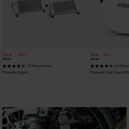
-30%
-41%
615 kr
99 kr
879 kr
169 kr
13 Recensioner
64 Recen
Proworks Kylare
Proworks Dual Foam MX L