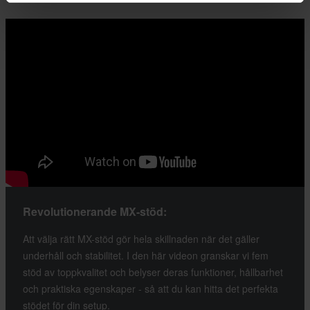
Revolutionerande MX-stöd:
Att välja rätt MX-stöd gör hela skillnaden när det gäller
underhåll och stabilitet. I den här videon granskar vi fem
stöd av toppkvalitet och belyser deras funktioner, hållbarhet
och praktiska egenskaper - så att du kan hitta det perfekta
stödet för din setup.