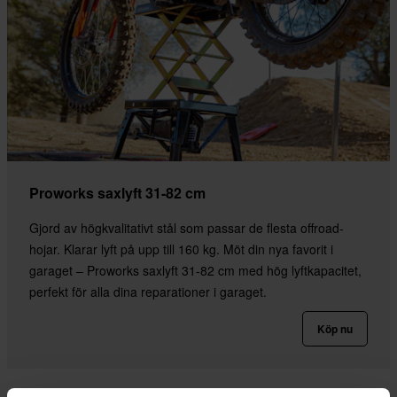
Proworks saxlyft 31-82 cm
Gjord av högkvalitativt stål som passar de flesta offroad-
hojar. Klarar lyft på upp till 160 kg. Möt din nya favorit i
garaget – Proworks saxlyft 31-82 cm med hög lyftkapacitet,
perfekt för alla dina reparationer i garaget.
Köp nu