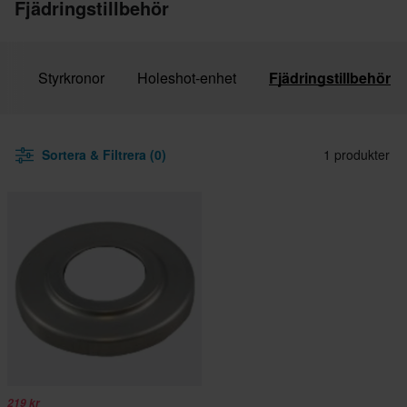
Fjädringstillbehör
r
Styrkronor
Holeshot-enhet
Fjädringstillbehör
Sortera & Filtrera (0)
1 produkter
219 kr