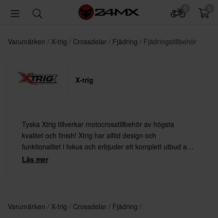
0
0
Varumärken
X-trig
Crossdelar
Fjädring
Fjädringstillbehör
X-trig
Tyska Xtrig tillverkar motocrosstillbehör av högsta
kvalitet och finish! Xtrig har alltid design och
funktionalitet i fokus och erbjuder ett komplett utbud av
premiumtillbehör för både proffs och hobbyförare.
Läs mer
Varumärken
X-trig
Crossdelar
Fjädring