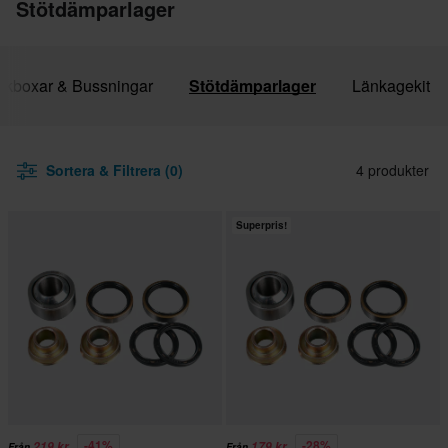
Stötdämparlager
ckboxar & Bussningar
Stötdämparlager
Länkagekit
Sortera & Filtrera (0)
4 produkter
Superpris!
-41%
-28%
219 kr
179 kr
Från
Från