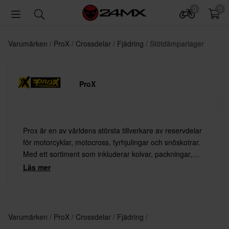
0
0
Varumärken
ProX
Crossdelar
Fjädring
Stötdämparlager
ProX
Prox är en av världens största tillverkare av reservdelar
för motorcyklar, motocross, fyrhjulingar och snöskotrar.
Med ett sortiment som inkluderar kolvar, packningar,
lager, kopplingsfjädrar, ventiler och mycket mer – finns
Läs mer
det alltid något från Prox för dig.
Varumärken
ProX
Crossdelar
Fjädring