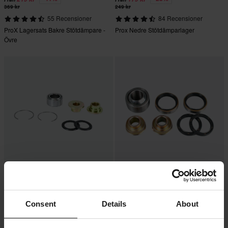
369 kr
249 kr
55 Recensioner
84 Recensioner
ProX Lagersats Bakre Stötdämpare -
Prox Nedre Stötdämparlager
Övre
-28%
-14%
359 kr
299 kr
Från
499 kr
349 kr
Stötdämparlager - Övre ProX
Stötdämparlager ProX - Nedre
Consent
Details
About