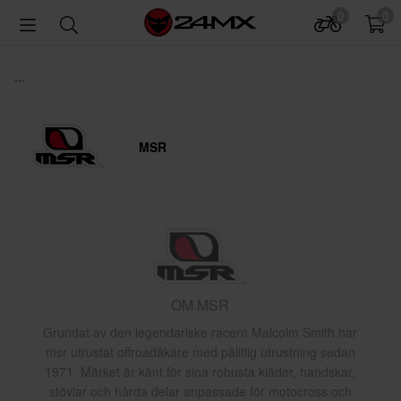
0
0
...
MSR
OM MSR
Grundat av den legendariske racern Malcolm Smith har
msr utrustat offroadåkare med pålitlig utrustning sedan
1971. Märket är känt för sina robusta kläder, handskar,
stövlar och hårda delar anpassade för motocross och