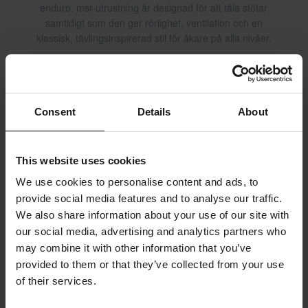
enduro. msr-utrustning är designad för att tåla stötar
samtidigt som den ger rörlighet, ventilation och en
klassisk, tävlingsinspirerad stil för åkare på alla nivåer.
Frakt & Leverans
Köpvillkor
Betalning
Consent
Details
About
Integritetspolicy
Returer
Ångerrätt
Orderstatus
Reklamationer & Klagomål
This website uses cookies
Information om återvinning
Om 24mx.se
We use cookies to personalise content and ads, to
Lediga jobb
Försäkran om överensstämmelse
provide social media features and to analyse our traffic.
We also share information about your use of our site with
our social media, advertising and analytics partners who
Kundservice
info@24mx.se
may combine it with other information that you’ve
provided to them or that they’ve collected from your use
of their services.
Gå med i 24MX Riders Club