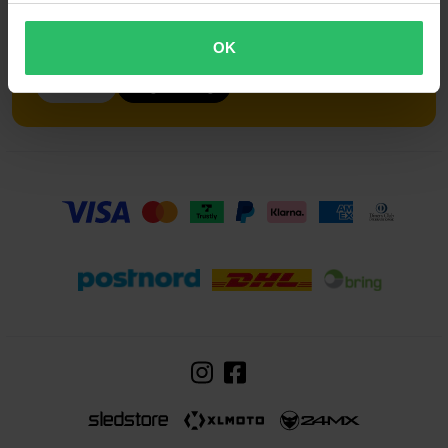
Lås upp exklusiva erbjudanden och bonusar med 24MX
Riders Club. Gå med nu och uppgradera din
körupplevelse!
OK
Läs mer
Registrera dig