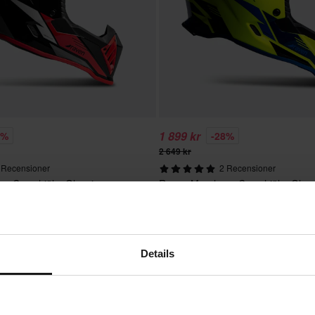
1 899 kr
8%
-28%
2 649 kr
 Recensioner
2 Recensioner
s Crosshjälm Glansig
Raven Morphous Crosshjälm Glans
Gul/Blå
Details