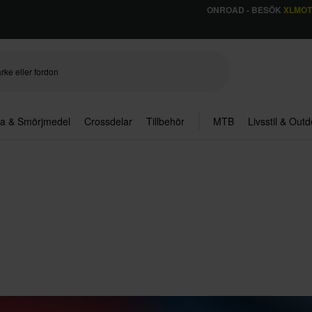
ONROAD - BESÖK
XLMO
ja & Smörjmedel
Crossdelar
Tillbehör
MTB
Livsstil & Out