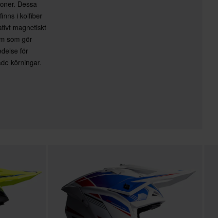
ioner. Dessa
inns i kolfiber
ativt magnetiskt
em som gör
edelse för
de körningar.