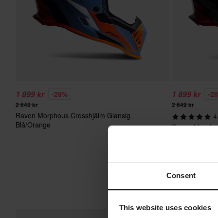
1 899 kr
1 899 kr
-28%
-2
2 649 kr
2 649 kr
Raven Morphous Crosshjälm Glansig
4
Blå/Orange
Raven Morphou
Svart/Röd
Consent
This website uses cookies