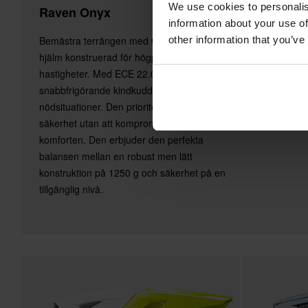
We use cookies to personalis
Raven Onyx
information about your use of
other information that you’ve
Bemästra terrängen med Onyx. En lätt ABS-
hjälm konstruerad för högprestanda i höga
hastigheter. Med ECE 22.06-certifiering och
snabbfrigörande kindkuddar för
nödsituationer. Den prioriterar förarens
säkerhet utan att kompromissa med
komforten. Den erbjuder den perfekta
balansen mellan en robust men lätt
konstruktion på 1250 g och säkerhet på en
tillgänglig nivå.