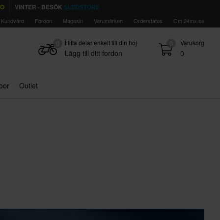
TO
VINTER - BESÖK
SLEDSTORE
Kundvård
Fordon
Magasin
Varumärken
Orderstatus
Om 24mx.se
Hitta delar enkelt till din hoj
Varukorg
0
0
Lägg till ditt fordon
0
door
Outlet