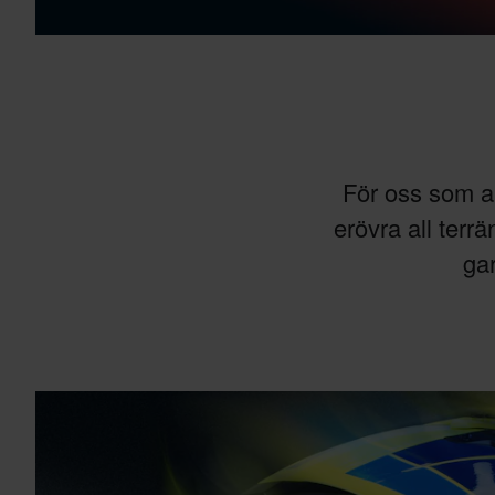
För oss som all
erövra all terr
gar