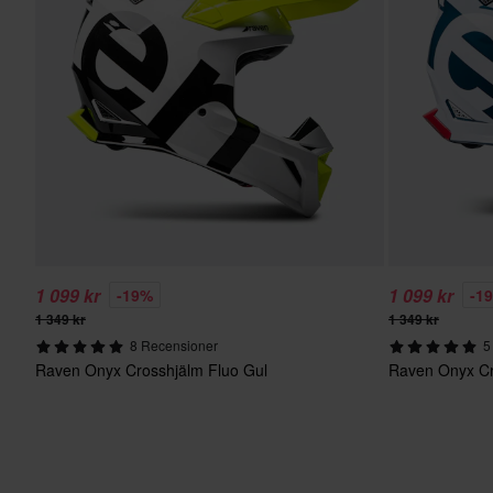
1 099 kr
1 099 kr
-19%
-1
1 349 kr
1 349 kr
8 Recensioner
5
Raven Onyx Crosshjälm Fluo Gul
Raven Onyx Cr