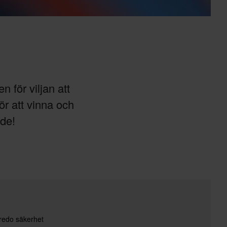
n för viljan att
ör att vinna och
ide!
redo säkerhet