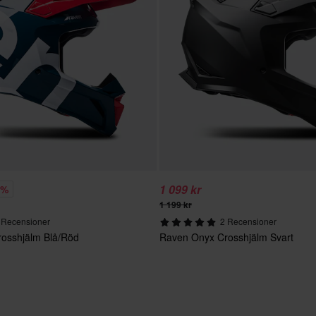
1 099 kr
9%
1 199 kr
 Recensioner
2 Recensioner
osshjälm Blå/Röd
Raven Onyx Crosshjälm Svart