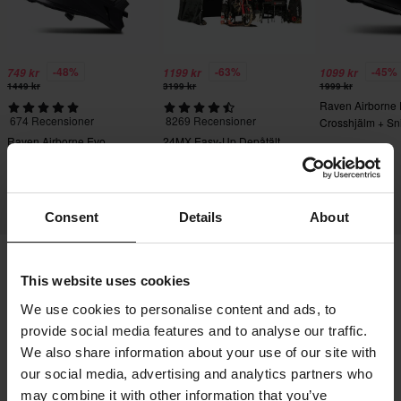
-48%
-63%
-45%
749 kr
1199 kr
1099 kr
1449 kr
3199 kr
1999 kr
Raven Airborne
674 Recensioner
8269 Recensioner
Crosshjälm + Sn
Crossglasögon S
Raven Airborne Evo
24MX Easy-Up Depåtält
Crosshjälm
med väggar Svart
Consent
Details
About
This website uses cookies
Frakt & Leverans
Köpvillkor
Betalning
We use cookies to personalise content and ads, to
Integritetspolicy
Returer
Ångerrätt
provide social media features and to analyse our traffic.
Orderstatus
Reklamationer & Klagomål
We also share information about your use of our site with
Information om återvinning
Om 24mx.se
our social media, advertising and analytics partners who
may combine it with other information that you’ve
Lediga jobb
Försäkran om överensstämmelse