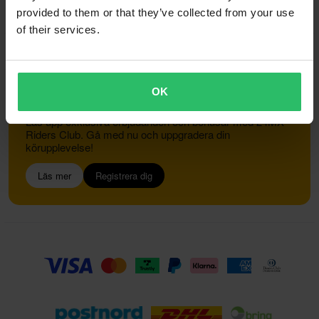
provided to them or that they’ve collected from your use
of their services.
Kundservice
info@24mx.se
OK
Gå med i 24MX Riders Club
Lås upp exklusiva erbjudanden och bonusar med 24MX
Riders Club. Gå med nu och uppgradera din
körupplevelse!
Läs mer
Registrera dig