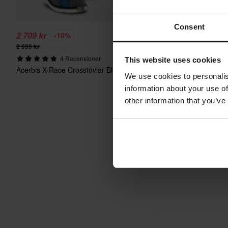
Consent
2 709 kr
2 709 kr
-10%
-10%
2 999 kr
2 999 kr
4 Recensioner
1 Recension
This website uses cookies
Acerbis X-Race Crosstövlar Blå/Grå
Acerbis X-Race Crosstöv
We use cookies to personalis
information about your use of
other information that you’ve