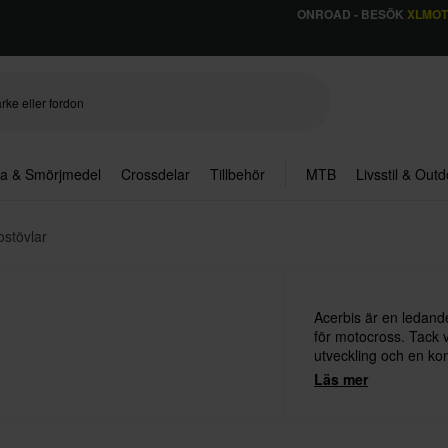
ONROAD - BESÖK
XLMO
ja & Smörjmedel
Crossdelar
Tillbehör
MTB
Livsstil & Out
ostövlar
Acerbis är en ledande
för motocross. Tack 
utveckling och en ko
senaste teknologin erb
Läs mer