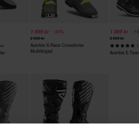
1 999 kr
1 899 kr
-33%
-1
2 999 kr
2 099 kr
Acerbis X-Race Crosstövlar
ner
1
Multifärgad
lar
Acerbis E-Tea