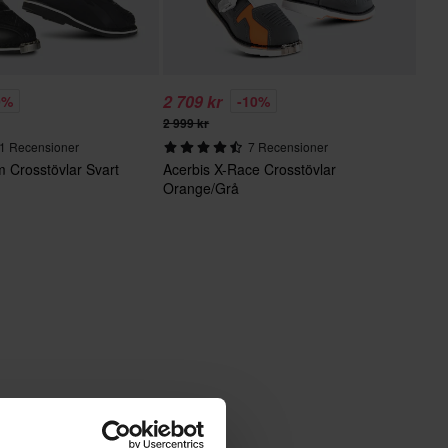
2 709 kr
0%
-10%
2 999 kr
1 Recensioner
7 Recensioner
m Crosstövlar Svart
Acerbis X-Race Crosstövlar
Orange/Grå