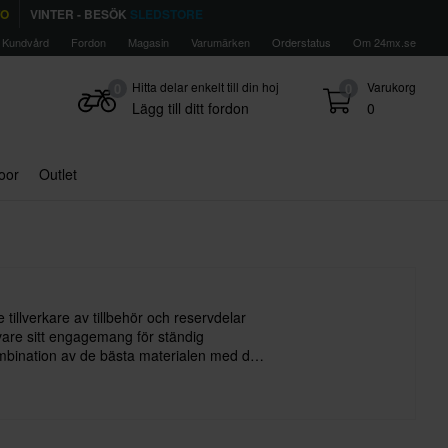
TO
VINTER - BESÖK
SLEDSTORE
Kundvård
Fordon
Magasin
Varumärken
Orderstatus
Om 24mx.se
Hitta delar enkelt till din hoj
Varukorg
0
0
Lägg till ditt fordon
0
door
Outlet
 tillverkare av tillbehör och reservdelar
vare sitt engagemang för ständig
mbination av de bästa materialen med den
juder Acerbis alltid högsta kvalitet.