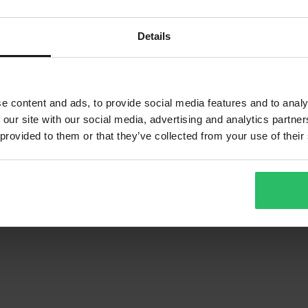
Details
2 709 kr
-10%
2 999 kr
er
11 Recensioner
lar Grå
Acerbis X-Race Crosstövlar Svart
e content and ads, to provide social media features and to analy
 our site with our social media, advertising and analytics partn
 provided to them or that they’ve collected from your use of their
1
Sida
av
1