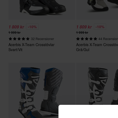
1 809 kr
1 809 kr
-10%
-10%
1 999 kr
1 999 kr
32 Recensioner
44 Recensio
Acerbis X-Team Crosstövlar
Acerbis X-Team Crosstöv
Svart/Vit
Grå/Gul