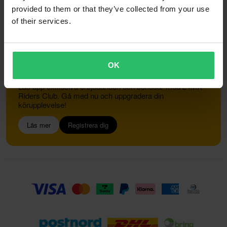
provided to them or that they’ve collected from your use
of their services.
Kundservice
info@24mx.se
OK
Gå med i 24MX Riders Club
Lås upp exklusiva erbjudanden och bonusar med 24MX
Riders Club. Gå med nu och uppgradera din
körupplevelse!
Läs mer
Registrera dig