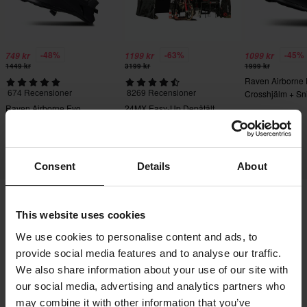
-48%
-63%
-45%
749 kr
1199 kr
1099 kr
1449 kr
3199 kr
1999 kr
Raven Airborne
674 Recensioner
8269 Recensioner
Crosshjälm + Sn
Crossglasögon S
Raven Airborne Evo
24MX Easy-Up Depåtält
Crosshjälm
med väggar Svart
Consent
Details
About
This website uses cookies
Frakt & Leverans
Köpvillkor
Betalning
We use cookies to personalise content and ads, to
Integritetspolicy
Returer
Ångerrätt
provide social media features and to analyse our traffic.
Orderstatus
Reklamationer & Klagomål
We also share information about your use of our site with
Information om återvinning
Om 24mx.se
our social media, advertising and analytics partners who
may combine it with other information that you’ve
Lediga jobb
Försäkran om överensstämmelse