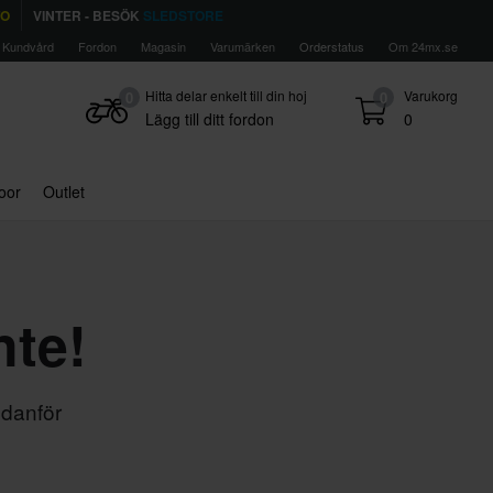
TO
VINTER - BESÖK
SLEDSTORE
Kundvård
Fordon
Magasin
Varumärken
Orderstatus
Om 24mx.se
Hitta delar enkelt till din hoj
Varukorg
0
0
Lägg till ditt fordon
0
door
Outlet
nte!
edanför