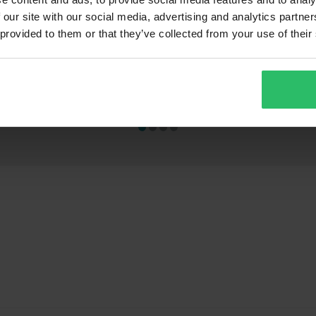
 our site with our social media, advertising and analytics partn
449 kr
399 kr
-33%
-49
 provided to them or that they’ve collected from your use of their
669 kr
779 kr
oner
30 Recensioner
2
sshjälm
Proworks vikbart bord
Proworks Heav
180x70x74cm Svart