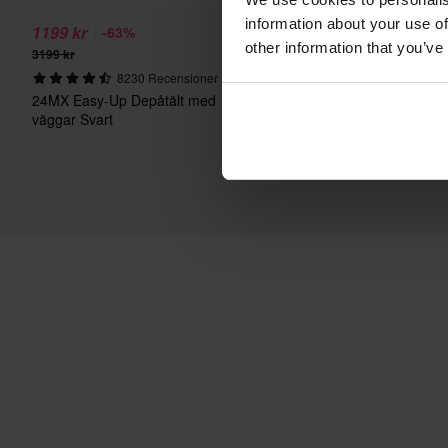
information about your use of
1199 kr
749 kr
-63%
-48%
other information that you’ve
3199 kr
1449 kr
8230 Recensioner
670 Recensi
24MX Easy-Up Depåtält med
Raven Airborne Evo Cro
väggar Svart