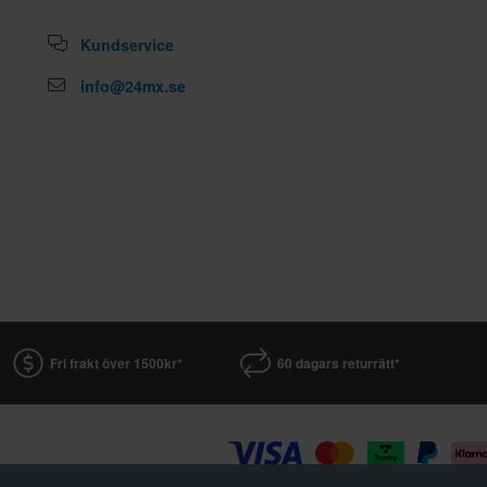
Kundservice
info@24mx.se
Fri frakt över 1500kr*
60 dagars returrätt*