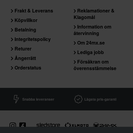
Frakt & Leverans
Reklamationer &
Klagomål
Köpvillkor
Information om
Betalning
återvinning
Integritetspolicy
Om 24mx.se
Returer
Lediga jobb
Ångerrätt
Försäkran om
Orderstatus
överensstämmelse
Snabba leveranser
Lägsta pris-garanti