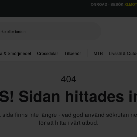
ONROAD - BESÖK
XLMO
ja & Smörjmedel
Crossdelar
Tillbehör
MTB
Livsstil & Out
404
! Sidan hittades i
sida finns inte längre - vad god använd sökrutan n
för att hitta i vårt utbud.