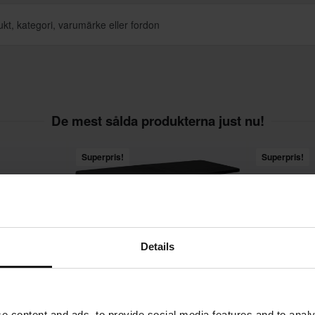
De mest sålda produkterna just nu!
Superpris!
Superpris!
Details
e content and ads, to provide social media features and to analy