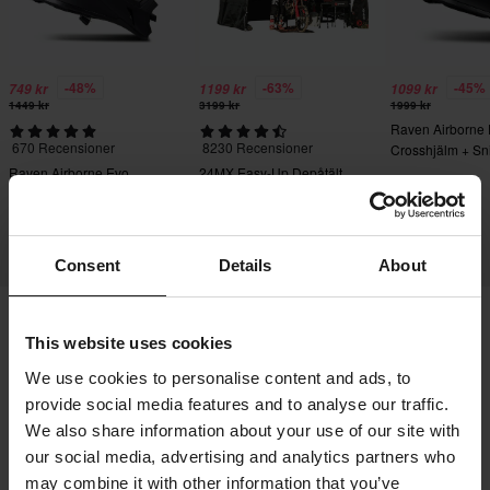
-48%
-63%
-45%
749 kr
1199 kr
1099 kr
1449 kr
3199 kr
1999 kr
Raven Airborne
670 Recensioner
8230 Recensioner
Crosshjälm + Sn
Crossglasögon S
Raven Airborne Evo
24MX Easy-Up Depåtält
Crosshjälm
med väggar Svart
Consent
Details
About
This website uses cookies
Frakt & Leverans
Köpvillkor
Betalning
We use cookies to personalise content and ads, to
Integritetspolicy
Returer
Ångerrätt
provide social media features and to analyse our traffic.
Orderstatus
Reklamationer & Klagomål
We also share information about your use of our site with
Information om återvinning
Om 24mx.se
our social media, advertising and analytics partners who
may combine it with other information that you’ve
Lediga jobb
Försäkran om överensstämmelse