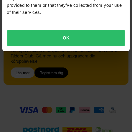
provided to them or that they’ve collected from your use
of their services.
Kundservice
info@24mx.se
OK
Gå med i 24MX Riders Club
Lås upp exklusiva erbjudanden och bonusar med 24MX
Riders Club. Gå med nu och uppgradera din
körupplevelse!
Läs mer
Registrera dig