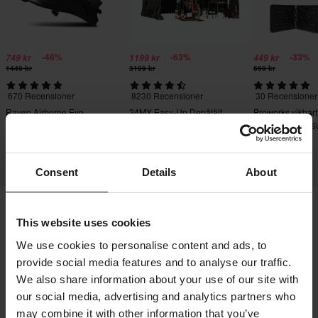
-48%
-63%
-33%
749 kr
1199 kr
449 kr
1449 kr
3199 kr
669 kr
670 Recensioner
8230 Recensioner
30 Recensioner
Raven Airborne Evo
24MX Easy-Up Depåtält
Proworks vikbart
Crosshjälm
med väggar Svart
180x70x74cm Sv
Consent
Details
About
This website uses cookies
Frakt & Leverans
Köpvillkor
Betalning
We use cookies to personalise content and ads, to
Integritetspolicy
Returer
Ångerrätt
provide social media features and to analyse our traffic.
Orderstatus
Reklamationer & Klagomål
We also share information about your use of our site with
Information om återvinning
Om 24mx.se
our social media, advertising and analytics partners who
may combine it with other information that you’ve
Lediga jobb
Försäkran om överensstämmelse