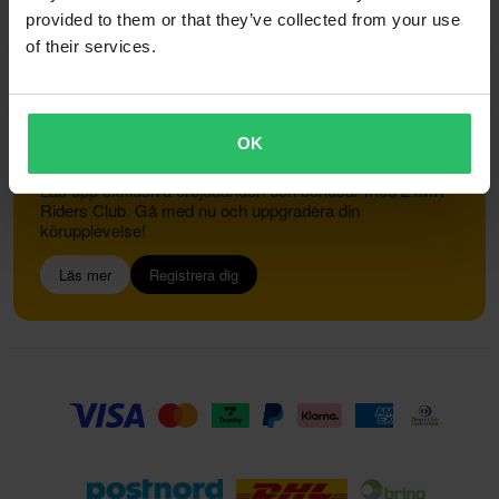
provided to them or that they’ve collected from your use
of their services.
Kundservice
info@24mx.se
OK
Gå med i 24MX Riders Club
Lås upp exklusiva erbjudanden och bonusar med 24MX
Riders Club. Gå med nu och uppgradera din
körupplevelse!
Läs mer
Registrera dig