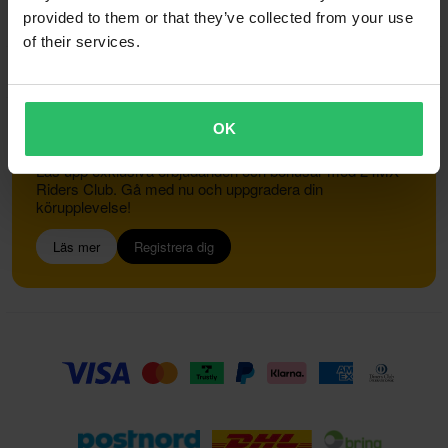
provided to them or that they’ve collected from your use
of their services.
Kundservice
info@24mx.se
OK
Gå med i 24MX Riders Club
Lås upp exklusiva erbjudanden och bonusar med 24MX
Riders Club. Gå med nu och uppgradera din
körupplevelse!
Läs mer
Registrera dig