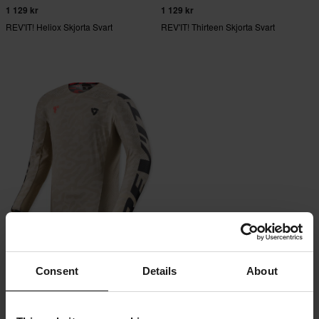
1 129 kr
1 129 kr
REV'IT! Heliox Skjorta Svart
REV'IT! Thirteen Skjorta Svart
1 129 kr
REV'IT! Thirteen Skjorta Sand
Consent
Details
About