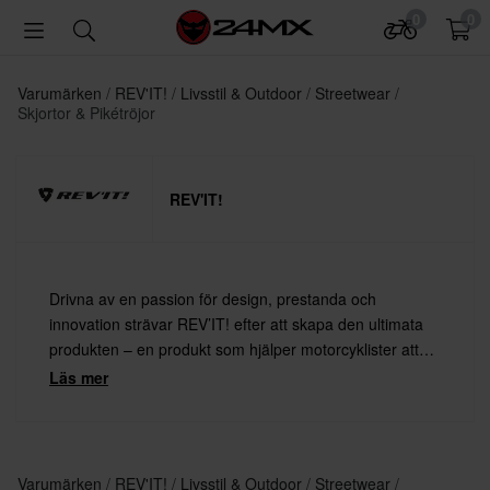
0
0
Varumärken
REV'IT!
Livsstil & Outdoor
Streetwear
Skjortor & Pikétröjor
REV'IT!
Drivna av en passion för design, prestanda och
innovation strävar REV’IT! efter att skapa den ultimata
produkten – en produkt som hjälper motorcyklister att
leva ut sin passion, med både säkerhet och stil.
Läs mer
Varumärken
REV'IT!
Livsstil & Outdoor
Streetwear