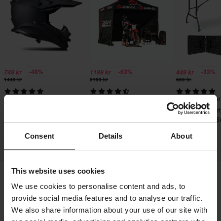
-48%
-63%
-33%
749 kr
1199 kr
449 kr
1449 kr
3199 kr
669 kr
668 Recensioner
8230 Recensioner
30 Recensioner
Raven Airborne Evo
24MX Easy-Up Depåtält
Proworks vikbart
Crosshjälm
med väggar Svart
180x70x74cm Sv
Consent
Details
About
This website uses cookies
We use cookies to personalise content and ads, to
Frakt & Leverans
Köpvillkor
Betalning
provide social media features and to analyse our traffic.
Integritetspolicy
Returer
Ångerrätt
We also share information about your use of our site with