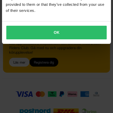
provided to them or that they’ve collected from your use
of their services.
Kundservice
info@24mx.se
OK
Gå med i 24MX Riders Club
Lås upp exklusiva erbjudanden och bonusar med 24MX
Riders Club. Gå med nu och uppgradera din
körupplevelse!
Läs mer
Registrera dig