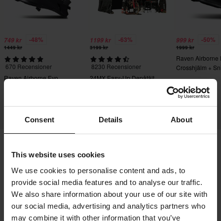
-48%
-63%
-50%
749 kr
1199 kr
999 kr
1449 kr
3199 kr
1999 kr
Raven Airborne
670 Recensioner
8230 Recensioner
Crosshjälm + Sn
Crossglasögon S
Raven Airborne Evo
24MX Easy-Up Depåtält
Crosshjälm
med väggar Svart
Consent
Details
About
This website uses cookies
Frakt & Leverans
Köpvillkor
Betalning
We use cookies to personalise content and ads, to
Integritetspolicy
Returer
Ångerrätt
provide social media features and to analyse our traffic.
Orderstatus
Reklamationer & Klagomål
We also share information about your use of our site with
Information om återvinning
Om 24mx.se
our social media, advertising and analytics partners who
may combine it with other information that you’ve
Lediga jobb
Försäkran om överensstämmelse