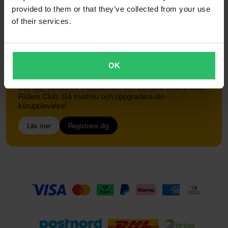
provided to them or that they’ve collected from your use
of their services.
Kundservice
info@24mx.se
OK
Gå med i 24MX Riders Club
Lås upp exklusiva erbjudanden och bonusar med 24MX
Riders Club. Gå med nu och uppgradera din
körupplevelse!
Läs mer
Registrera dig