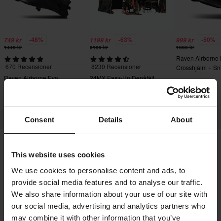
-48%
-63%
-50%
749 kr
1199 kr
999 kr
1449 kr
3199 kr
1999 kr
Raven Airborne
670 Recensioner
8230 Recensioner
Crosshjälm + Sn
Crossglasögon S
Raven Airborne Evo
24MX Easy-Up Depåtält
Crosshjälm
med väggar Svart
Consent
Details
About
This website uses cookies
Frakt & Leverans
Köpvillkor
Betalning
We use cookies to personalise content and ads, to
Integritetspolicy
Returer
Ångerrätt
provide social media features and to analyse our traffic.
Orderstatus
Reklamationer & Klagomål
We also share information about your use of our site with
Information om återvinning
Om 24mx.se
our social media, advertising and analytics partners who
may combine it with other information that you’ve
Lediga jobb
Försäkran om överensstämmelse