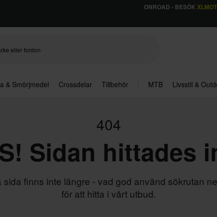
ONROAD - BESÖK
XLMO
ja & Smörjmedel
Crossdelar
Tillbehör
MTB
Livsstil & Out
404
! Sidan hittades i
sida finns inte längre - vad god använd sökrutan n
för att hitta i vårt utbud.