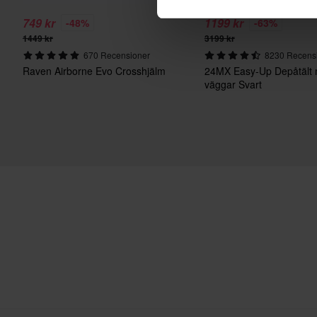
749 kr
1199 kr
-48%
-63%
1449 kr
3199 kr
670 Recensioner
8230 Recens
Raven Airborne Evo Crosshjälm
24MX Easy-Up Depåtält
väggar Svart