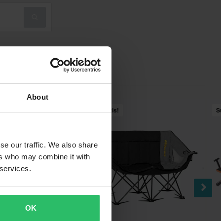
About
Superpris!
S
se our traffic. We also share
ers who may combine it with
 services.
OK