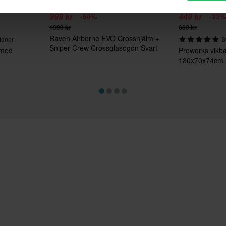
999 kr
449 kr
-50%
-33
1999 kr
669 kr
Raven Airborne EVO Crosshjälm +
ioner
3
Sniper Crew Crossglasögon Svart
 med
Proworks vikba
180x70x74cm 