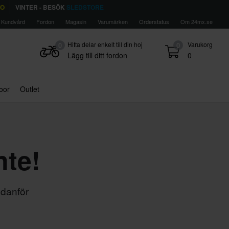
TO
VINTER - BESÖK
SLEDSTORE
Kundvård
Fordon
Magasin
Varumärken
Orderstatus
Om 24mx.se
Hitta delar enkelt till din hoj
Varukorg
0
0
Lägg till ditt fordon
0
door
Outlet
nte!
edanför