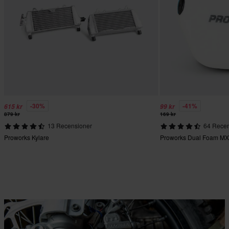
-30%
-41%
615 kr
99 kr
879 kr
169 kr
13 Recensioner
64 Recen
Proworks Kylare
Proworks Dual Foam MX L