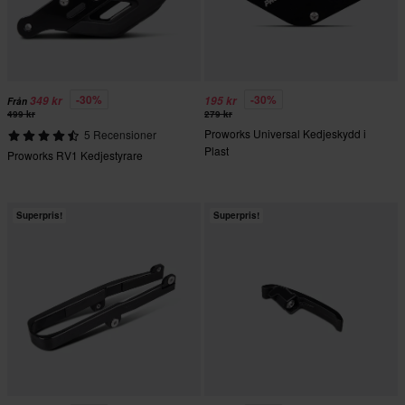
-30%
-30%
349 kr
195 kr
Från
499 kr
279 kr
Proworks Universal Kedjeskydd i
5 Recensioner
Plast
Proworks RV1 Kedjestyrare
Superpris!
Superpris!