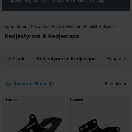
uppsättning, som gör transporten enkel och smidig.
Varumärken
Proworks
Plast & Dekaler
Plastkit & Skydd
Kedjestyrare & Kedjesläpa
stkit & Skydd
Kedjestyrare & Kedjesläpa
Hasplåtar
Sortera & Filtrera (0)
5 produkter
Superpris!
Superpris!