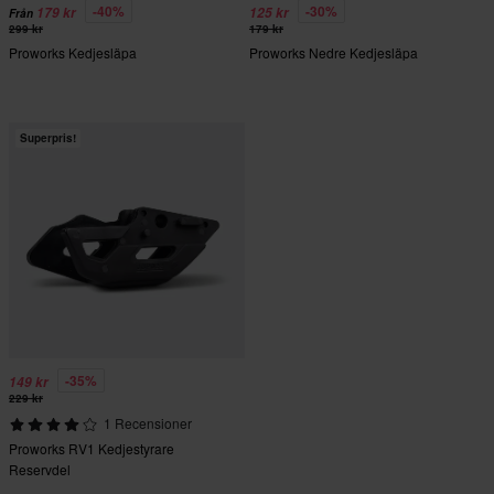
-40%
-30%
179 kr
125 kr
Från
299 kr
179 kr
Proworks Kedjesläpa
Proworks Nedre Kedjesläpa
Superpris!
-35%
149 kr
229 kr
1 Recensioner
Proworks RV1 Kedjestyrare
Reservdel