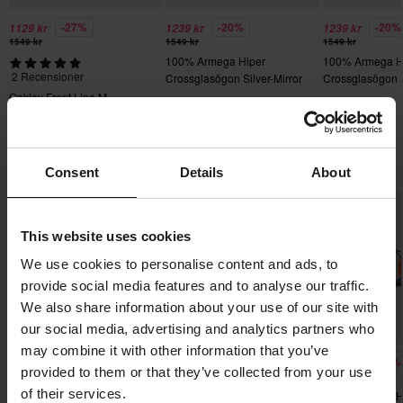
tunga produkter. Se vår
Kundvård-sida
för mer information.
ventilation
125 x 235 x 110 mm
-27%
-20%
-20%
1129 kr
1239 kr
1239 kr
• Ultrabrett 48 mm band med tjock silikonsträng för överlägset
Skicka
60 dagars returrätt*
1549 kr
1549 kr
1549 kr
grepp
100% Armega Hiper
100% Armega H
Du har rätt att returnera din beställning inom 60 dagar.
2 Recensioner
• Avtagbart nässkydd ger extra skydd mot stensprut och skräp
Crossglasögon Silver-Mirror
Crossglasögon S
Returavgifter tillkommer. *Rätten att returnera gäller inte för
Flash Lens
Flash Lens
Oakley Front Line M
produkter som är personaliserade eller tillverkade på beställning.
Crossglasögon
Se vår
Kundvård-sida
för mer information och villkor.
Du kanske också gillar
Consent
Details
About
Superpris!
Superpris!
Superpris!
This website uses cookies
We use cookies to personalise content and ads, to
provide social media features and to analyse our traffic.
We also share information about your use of our site with
our social media, advertising and analytics partners who
may combine it with other information that you’ve
-27%
-20%
-20%
1129 kr
1239 kr
1239 kr
provided to them or that they’ve collected from your use
1549 kr
1549 kr
1549 kr
of their services.
100% Armega Hiper
100% Armega H