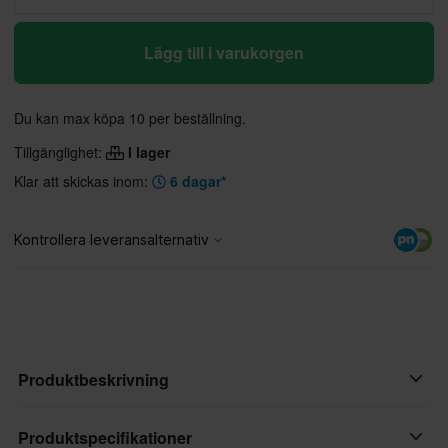
Lägg till i varukorgen
Du kan max köpa 10 per beställning.
Tillgänglighet:
I lager
Klar att skickas inom:
6 dagar*
Produktbeskrivning
Midjeväskan Acerbis Ram Pro Logo är en praktisk accessoar för
Produktspecifikationer