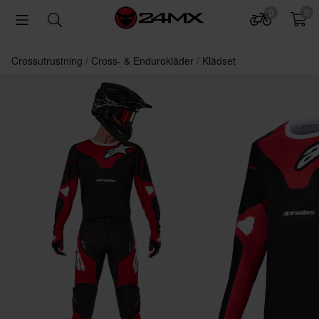
0
0
Crossutrustning
Cross- & Endurokläder
Klädset