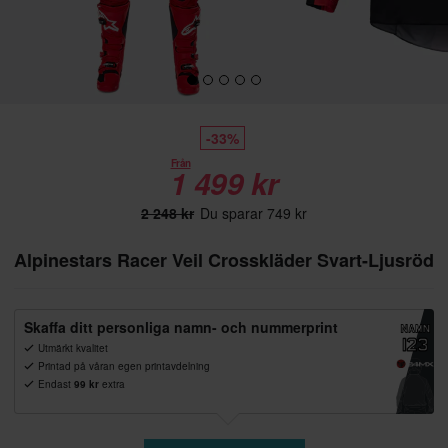
-33%
Från
1 499 kr
2 248 kr
Du sparar 749 kr
Alpinestars Racer Veil Crosskläder Svart-Ljusröd
Skaffa ditt personliga namn- och nummerprint
Utmärkt kvalitet
Printad på våran egen printavdelning
Endast
99 kr
extra