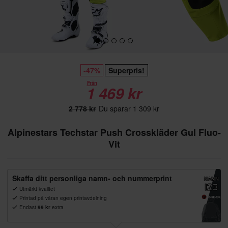
-47%
Superpris!
Från
1 469 kr
2 778 kr
Du sparar 1 309 kr
Alpinestars Techstar Push Crosskläder Gul Fluo-
Vit
Skaffa ditt personliga namn- och nummerprint
Utmärkt kvalitet
Printad på våran egen printavdelning
Endast
99 kr
extra