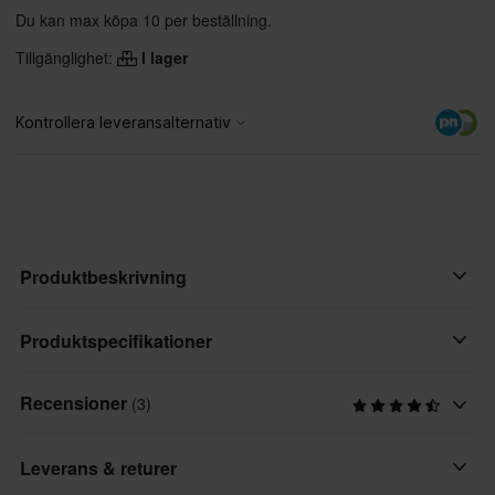
Du kan max köpa 10 per beställning.
Tillgänglighet:
I lager
Produktbeskrivning
Side Kick Bag är enkel och tillräckligt stor för att förvara din
Produktspecifikationer
smartphone, plånbok, nycklar osv.
Recensioner
(3)
Varumärke
Höjd 28 cm x bredd 16 cm x djup 12 cm
Brandit
vikt: 390 g
Leverans & returer
Produktanvändare