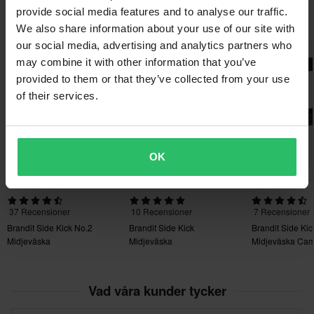
Returavgifter tillkommer. *Rätten att returnera gäller inte för
provide social media features and to analyse our traffic.
Du kanske också gillar
produkter som är personaliserade eller tillverkade på beställning.
We also share information about your use of our site with
Se vår
Kundvård-sida
för mer information och villkor.
our social media, advertising and analytics partners who
Superpris!
may combine it with other information that you’ve
provided to them or that they’ve collected from your use
of their services.
OK
259 kr
-11%
-22%
249 kr
219 kr
279 kr
279 kr
279 kr
37 Recensioner
10 Recensioner
7 Recensioner
Brandit Side Kick No.2
Brandit Side Kick
Brandit Side Kic
Midjeväska
Midjeväska
Midjeväska Ca
Vad våra kunder tycker