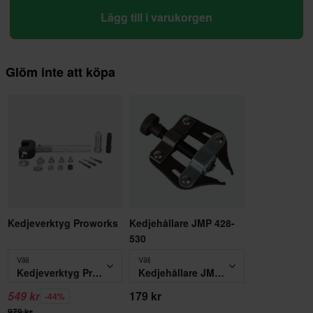
Lägg till i varukorgen
Glöm inte att köpa
Kedjeverktyg Proworks
Kedjehållare JMP 428-
530
Välj
Välj
Kedjeverktyg Proworks
Kedjehållare JMP 428-530
549 kr
179 kr
-44%
979 kr