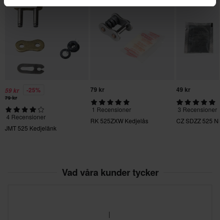
Superpris!
79 kr
49 kr
-25%
59 kr
79 kr
1 Recensioner
3 Recensioner
4 Recensioner
RK 525ZXW Kedjelås
CZ SDZZ 525 Ni
JMT 525 Kedjelänk
Vad våra kunder tycker