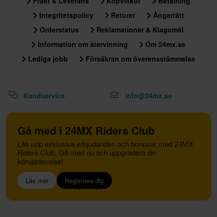
Frakt & Leverans
Köpvillkor
Betalning
Integritetspolicy
Returer
Ångerrätt
Orderstatus
Reklamationer & Klagomål
Information om återvinning
Om 24mx.se
Lediga jobb
Försäkran om överensstämmelse
Kundservice
info@24mx.se
Gå med i 24MX Riders Club
Lås upp exklusiva erbjudanden och bonusar med 24MX
Riders Club. Gå med nu och uppgradera din
körupplevelse!
Läs mer
Registrera dig