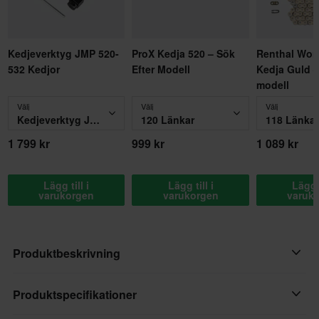
Kedjeverktyg JMP 520-
ProX Kedja 520 – Sök
Renthal Wor
532 Kedjor
Efter Modell
Kedja Guld –
modell
Välj
Välj
Välj
Kedjeverktyg JMP 520-532 Kedjor
120 Länkar
118 Länkar
1 799 kr
999 kr
1 089 kr
Lägg till i
Lägg till i
Lägg t
varukorgen
varukorgen
varuk
Produktbeskrivning
D.I.D:s X-ringskedjor har sin unika "X"-form som håller fast
Produktspecifikationer
D.I.D:s speciella "V"-fett och håller smuts borta från kedjans