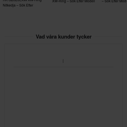
XW-Ring – Sök Efter Modell
– Sök Efter Mode
Nitkedja – Sök Efter
Motorcykel
Vad våra kunder tycker