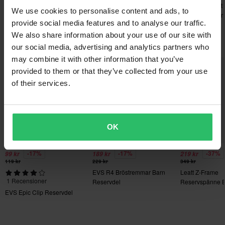
Returavgifter tillkommer. *Rätten att returnera gäller inte för
EVS Epic Clip Reservdel
Proworks Cross-ställ för
Knäskydd Leatt
We use cookies to personalise content and ads, to
produkter som är personaliserade eller tillverkade på beställning.
Dragkrok
Pro Carbon Par
provide social media features and to analyse our traffic.
Se vår
Kundvård-sida
för mer information och villkor.
We also share information about your use of our site with
Du kanske också gillar
our social media, advertising and analytics partners who
may combine it with other information that you’ve
Superpris!
provided to them or that they’ve collected from your use
of their services.
OK
-17%
-17%
-37%
99 kr
189 kr
219 kr
119 kr
229 kr
349 kr
EVS R4 Bröstremmar Barn
Leatt Z-Frame
1 Recensioner
Reservdel
Reservspänne 
EVS Epic Clip Reservdel