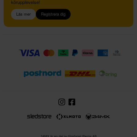
körupplevelse!
Läs mer
Registrera dig
24MX är en del av företaget Pierce AB