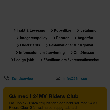
Frakt & Leverans
Köpvillkor
Betalning
Integritetspolicy
Returer
Ångerrätt
Orderstatus
Reklamationer & Klagomål
Information om återvinning
Om 24mx.se
Lediga jobb
Försäkran om överensstämmelse
Kundservice
info@24mx.se
Gå med i 24MX Riders Club
Lås upp exklusiva erbjudanden och bonusar med 24MX
Riders Club. Gå med nu och uppgradera din