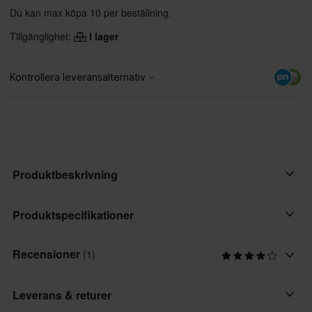
Du kan max köpa 10 per beställning.
Tillgänglighet:
I lager
Produktbeskrivning
EVS har sedan 1985 tillverkat skydd och kläder med komfort och
Produktspecifikationer
kvalitet !
Recensioner
(1)
Produktanvändare
Reservdelsspänne till EVS RS9.
Vuxen
Leverans & returer
Varumärke