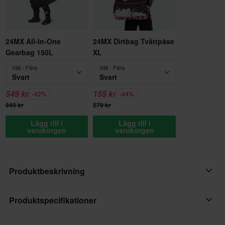
24MX All-In-One
24MX Dirtbag Tvättpåse
Gearbag 150L
XL
Välj - Färg
Välj - Färg
Svart
Svart
549 kr
155 kr
-42%
-44%
949 kr
279 kr
Lägg till i
Lägg till i
varukorgen
varukorgen
Produktbeskrivning
Leatt 5.5-nackskyddet för barn har exakt samma funktioner som
Produktspecifikationer
vuxenversionen, men är speciellt utformat för mindre förare. Det
här är det mest justerbara, bekväma och slitstarka skyddet på