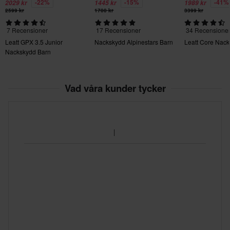
• Lättanvänd nödutlösningsmekanism
-22%
-15%
-41%
2029 kr
1445 kr
1989 kr
2599 kr
1700 kr
3399 kr
• Formsprutad, hållbar och lättrengjord skumvaddering
• CE-testad och certifierad enligt PPE-förordningen (EU)
7 Recensioner
17 Recensioner
34 Recensione
2016/425
Leatt GPX 3.5 Junior
Nackskydd Alpinestars Barn
Leatt Core Nac
• Vikt: Från 780g (1.72lbs)
Nackskydd Barn
• Storlekar: Junior
Vad våra kunder tycker