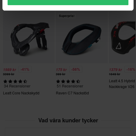
• Uppfyller standarden 89/686 / EEC
Du kanske också gillar
• Vikt: ca. 497 g
Superpris!
-41%
-56%
-16%
1989 kr
175 kr
1379 kr
3399 kr
399 kr
1649 kr
Leatt 4.5 Hybrid
34 Recensioner
51 Recensioner
Nackkrage V26
Leatt Core Nackskydd
Raven C7 Nackstöd
Vad våra kunder tycker