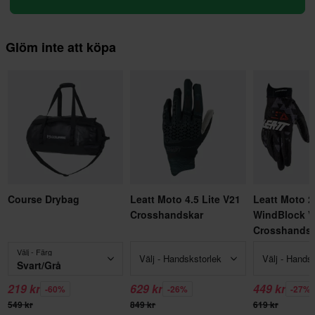
Glöm inte att köpa
Course Drybag
Leatt Moto 4.5 Lite V21
Leatt Moto 2
Crosshandskar
WindBlock V
Crosshandsk
Välj - Färg
Välj - Handskstorlek
Välj - Hands
Svart/Grå
219 kr
629 kr
449 kr
-60%
-26%
-27%
549 kr
849 kr
619 kr