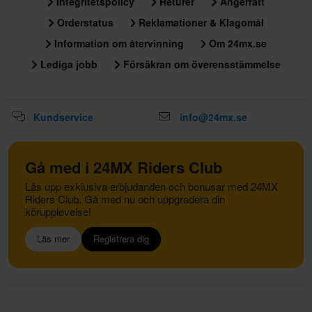
Integritetspolicy
Returer
Ångerrätt
Orderstatus
Reklamationer & Klagomål
Information om återvinning
Om 24mx.se
Lediga jobb
Försäkran om överensstämmelse
Kundservice
info@24mx.se
Gå med i 24MX Riders Club
Lås upp exklusiva erbjudanden och bonusar med 24MX
Riders Club. Gå med nu och uppgradera din
körupplevelse!
Läs mer
Registrera dig