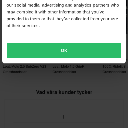
our social media, advertising and analytics partners who
may combine it with other information that you’ve
provided to them or that they’ve collected from your use
of their services.
-19%
-15%
-34%
499 kr
339 kr
229 kr
619 kr
399 kr
349 kr
OK
8 Recensioner
1 Recensioner
11 Recensione
Leatt Moto 2.5 SubZero V23
Leatt Moto 1.5 GripR
100% Ridefit Sl
Crosshandskar
Crosshandskar
Crosshandskar
Vad våra kunder tycker