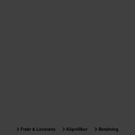
• YKK-dragkedja med semi-automatisk låsning
• Laserskurna perforeringar
• Ofodrad för bättre passform och andningsförmåga
• Konstruktion med dubbla och tredubbla säkerhetssömmar -
tillverkad enligt LEATT:s klassledande hållbarhetsstandarder.
• Storlekar: XS-5XL (28-44”)
• Plastfri förpackning
Frakt & Leverans
Köpvillkor
Betalning