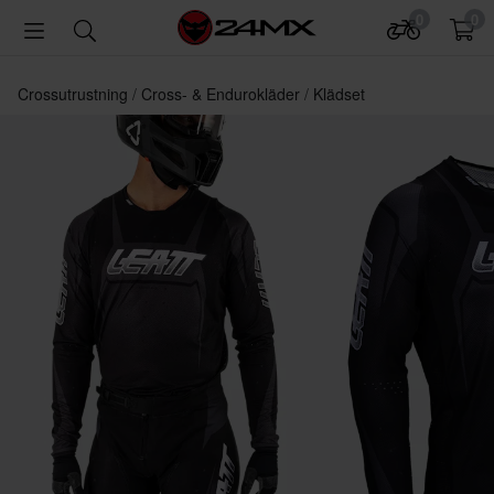
0
0
Crossutrustning
Cross- & Endurokläder
Klädset