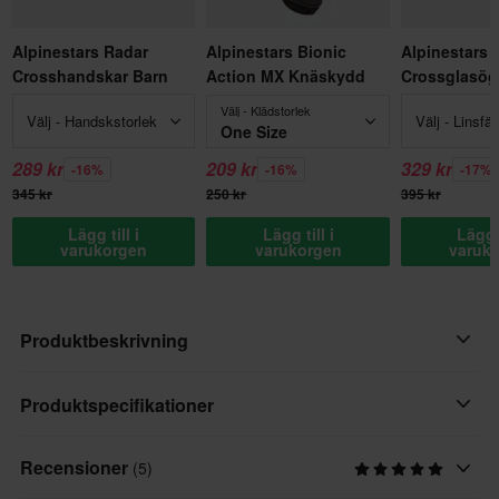
Alpinestars Radar
Alpinestars Bionic
Alpinestars 
Crosshandskar Barn
Action MX Knäskydd
Crossglasög
Välj - Klädstorlek
Välj - Handskstorlek
Välj - Linsfär
One Size
289 kr
209 kr
329 kr
-16%
-16%
-17%
345 kr
250 kr
395 kr
Lägg till i
Lägg till i
Lägg t
varukorgen
varukorgen
varuk
Produktbeskrivning
Mycket prisvärt nackskydd som speciellt anpassats för barn.
Produktspecifikationer
Tillverkat i stötdämpande och snabbtorkande skumgummi, som
både är säkerhetsmässigt bra och otroligt lättskött när du kört på
Recensioner
(5)
Varumärke
leriga banor.