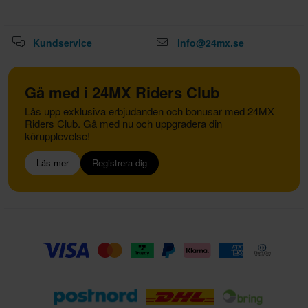
Värmetal uttrycks i siffrorna 2-13. Lägre siffror blir varmare
och innebär att de har en större yta som utsätts för
Kundservice
info@24mx.se
förbränningsgaser som avger värme långsamt och därmed
värms isolatorfoten upp snabbt.
Tändstift med högre nummer har mindre yta som utsätts för
Gå med i 24MX Riders Club
förbränningsgaser, vilket gör att värmen avleds snabbare,
Lås upp exklusiva erbjudanden och bonusar med 24MX
och därför värms isolatorfoten upp långsammare.
Riders Club. Gå med nu och uppgradera din
körupplevelse!
Excessivt värmetal
Läs mer
Registrera dig
Om tändningstemperaturen är för låg kommer det att bildas
en beläggning på isolatorfoten. Beläggningar ger en
elektrisk "läckageväg" som orsakar problem.
Lågt värmetal
Om tändstiftstemperaturen blir för hög kan det leda till
förtändning och onormal förbränning. Detta leder till att
tändstiftselektroderna smälter med risk för skador på kolv