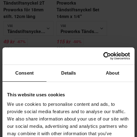
Tändstiftsnyckel 2T
Proworks
Proworks för 18mm
Tändstiftsnyckel Set
stift. 12cm lång
14mm x 1/4"
Välj
Välj
Tändstiftsnyckel 2T Proworks för 18mm stift. 12cm lång
Proworks Tändstiftsnyckel Set 14mm x 1/4"
49 kr
115 kr
-67%
-50%
149 kr
229 kr
Lägg till i
Lägg till i
varukorgen
varukorgen
Consent
Details
About
Produktbeskrivning
This website uses cookies
We use cookies to personalise content and ads, to
Tändstift till din motorcykel (säljs individuellt)
Produktspecifikationer
provide social media features and to analyse our traffic.
We also share information about your use of our site with
Välj den modell du redan har på din hoj från rullgardinsmenyn.
Recensioner
(70)
Varumärke
our social media, advertising and analytics partners who
may combine it with other information that you’ve
NGK
NGK är världens ledande företag när det gäller att leverera de