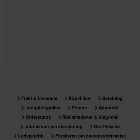
Frakt från 39kr för beställningar under 1500kr. Fraktkostnaden är
G = PF ½ gänga, nyckelmått 23.8 mm
baserad på beställningens vikt. Du ser din kostnad i kassan
J = 12 mm gänga, nyckelmått 18.0 mm
innan du slutför din beställning. *Fri frakt gäller ej för stora och
AB = 18 mm gänga, nyckelmått 20.8 mm
tunga produkter. Se vår
Kundvård-sida
för mer information.
BC = 14 mm gänga, nyckelmått 16.0 mm
BK = 14 mm gänga, (isotyp BCP) nyckelmått 16,0 mm
60 dagars returrätt*
DC = 12 mm gänga, nyckelmått 16.0 mm
Du har rätt att returnera din beställning inom 60 dagar.
Returavgifter tillkommer. *Rätten att returnera gäller inte för
Konstruktion: BC (
PR ) 6ES-11
produkter som är personaliserade eller tillverkade på beställning.
Se vår
Kundvård-sida
för mer information och villkor.
L = kompakt typ
M = kompakt typ
P = Utskjutande isolatorfot
Frakt & Leverans
Köpvillkor
Betalning
R = Resistor
Integritetspolicy
Returer
Ångerrätt
U = Ytlig, halvytlig
Z = Inre resistans
Orderstatus
Reklamationer & Klagomål
Information om återvinning
Om 24mx.se
Värmetal
Lediga jobb
Försäkran om överensstämmelse