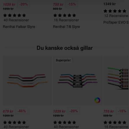
1349 kr
-20%
-15%
1039 kr
755 kr
Skicka
60 dagars returrätt*
1299 kr
889 kr
12 Recensione
Du har rätt att returnera din beställning inom 60 dagar.
40 Recensioner
16 Recensioner
ProTaper EVO St
Returavgifter tillkommer. *Rätten att returnera gäller inte för
Renthal Fatbar Styre
Renthal 7/8 Styre
produkter som är personaliserade eller tillverkade på beställning.
Se vår
Kundvård-sida
för mer information och villkor.
Du kanske också gillar
Superpris!
-46%
-20%
-15%
679 kr
1039 kr
755 kr
1269 kr
1299 kr
889 kr
40 Recensioner
40 Recensioner
16 Recensione