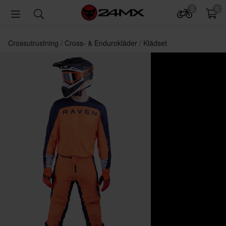
0
0
Crossutrustning
Cross- & Endurokläder
Klädset