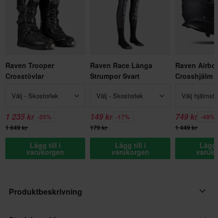
Raven Trooper
Raven Race Långa
Raven Airbo
Crosstövlar
Strumpor Svart
Crosshjälm
Välj - Skostorlek
Välj - Skostorlek
Välj hjälmsto
1 235 kr
149 kr
749 kr
-25%
-17%
-48%
1 649 kr
179 kr
1 449 kr
Lägg till i
Lägg till i
Lägg t
varukorgen
varukorgen
varuk
Produktbeskrivning