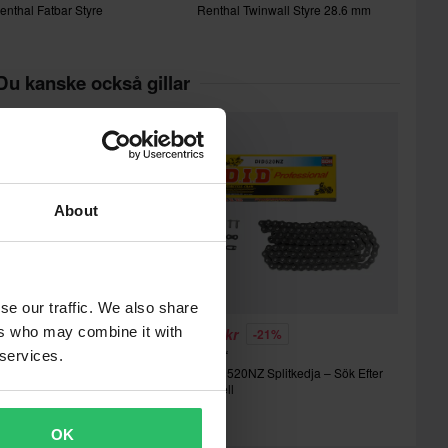
enthal Fatbar Styre
Renthal Twinwall Styre 28.6 mm
Du kanske också gillar
About
se our traffic. We also share
ers who may combine it with
29 kr
529 kr
-13%
-21%
49 kr
669 kr
 services.
.I.D 420D Kedja – Sök Efter
D.I.D 520NZ Splitkedja – Sök Efter
odell
Modell
OK