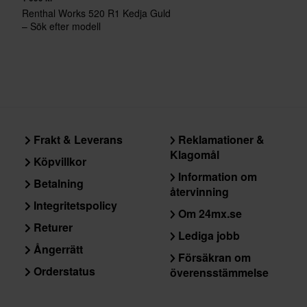
Renthal Works 520 R1 Kedja Guld
– Sök efter modell
Frakt & Leverans
Reklamationer &
Klagomål
Köpvillkor
Information om
Betalning
återvinning
Integritetspolicy
Om 24mx.se
Returer
Lediga jobb
Ångerrätt
Försäkran om
Orderstatus
överensstämmelse