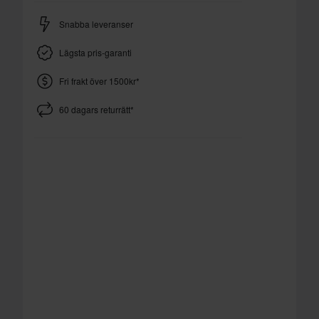
Snabba leveranser
Lägsta pris-garanti
Fri frakt över 1500kr*
60 dagars returrätt*