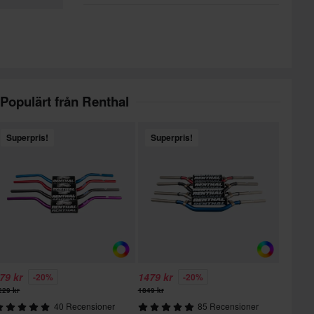
Populärt från Renthal
Superpris!
Superpris!
79 kr
1479 kr
-20%
-20%
229 kr
1849 kr
40 Recensioner
85 Recensioner