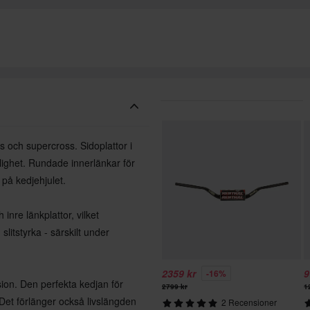
 och supercross. Sidoplattor i
lighet. Rundade innerlänkar för
 på kedjehjulet.
inre länkplattor, vilket
litstyrka - särskilt under
2359 kr
9
-16%
sion. Den perfekta kedjan för
2799 kr
1
 Det förlänger också livslängden
2 Recensioner