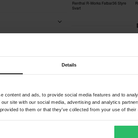
Renthal R-Works Fatbar36 Styre
R
Svart
Superpris!
 vårt bästa för att du ska få dina
Details
motocross och fyrhjulingar, med
lle hitta ett bättre pris hos en
ing och otaliga framgångar
m 14 dagar efter ditt köp.
thal som en av branschens
e content and ads, to provide social media features and to analy
 our site with our social media, advertising and analytics partn
129 kr
1
-19%
159 kr
1
 provided to them or that they’ve collected from your use of their
en är baserad på beställningens
RK Chain 420SB Kedja – Sök Efter
D
Modell
M
. *Fri frakt gäller ej för stora
ion.