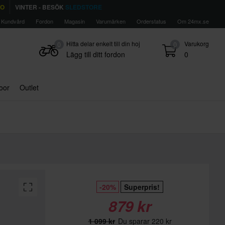
TO
VINTER - BESÖK
SLEDSTORE
Kundvård
Fordon
Magasin
Varumärken
Orderstatus
Om 24mx.se
Hitta delar enkelt till din hoj
Varukorg
0
0
Lägg till ditt fordon
0
door
Outlet
-20%
Superpris!
879 kr
1 099 kr
Du sparar 220 kr