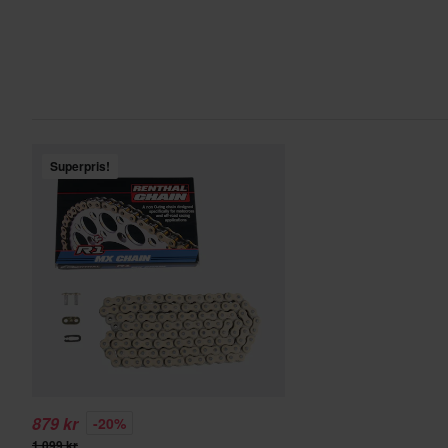
Superpris!
879 kr
-20%
1 099 kr