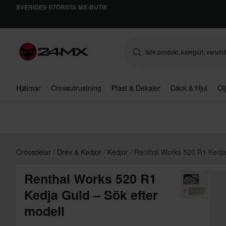
SVERIGES STÖRSTA MX-BUTIK
Hjälmar
Crossutrustning
Plast & Dekaler
Däck & Hjul
Ol
Crossdelar
Drev & Kedjor
Kedjor
Renthal Works 520 R1 Kedja 
Renthal Works 520 R1
Kedja Guld – Sök efter
modell