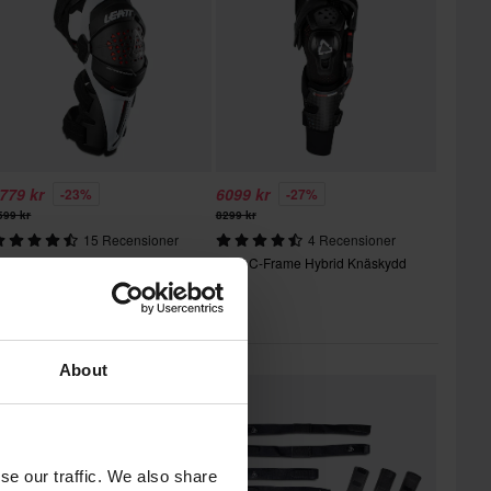
779 kr
6099 kr
-23%
-27%
599 kr
8299 kr
15 Recensioner
4 Recensioner
eatt Z-Frame Knäskydd Vit
Leatt C-Frame Hybrid Knäskydd
(Par)
Du kanske också gillar
About
se our traffic. We also share