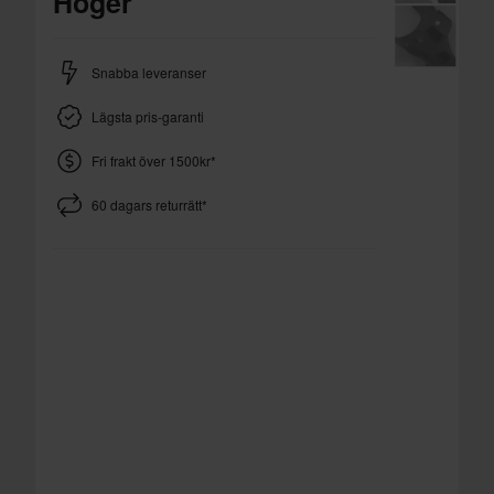
Höger
Snabba leveranser
Lägsta pris-garanti
Fri frakt över 1500kr*
60 dagars returrätt*