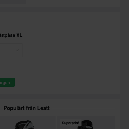
ättpåse XL
korgen
Populärt från Leatt
Superpris!