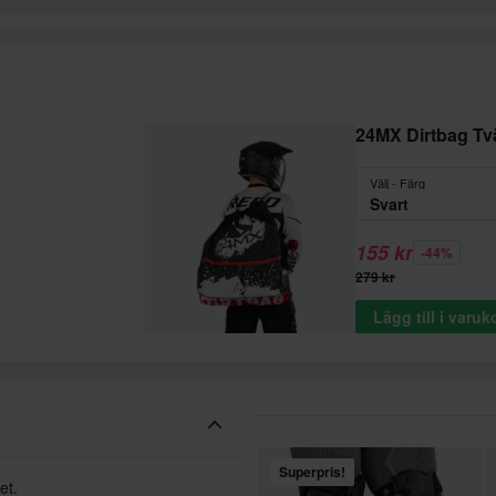
24MX Dirtbag Tv
Välj - Färg
Svart
155 kr
-44%
279 kr
Lägg till i varu
Superpris!
et.