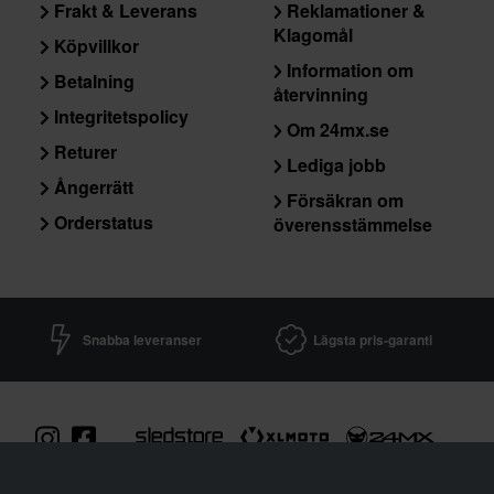
Frakt & Leverans
Reklamationer &
Klagomål
Köpvillkor
Information om
Betalning
återvinning
Integritetspolicy
Om 24mx.se
Returer
Lediga jobb
Ångerrätt
Försäkran om
Orderstatus
överensstämmelse
Snabba leveranser
Lägsta pris-garanti