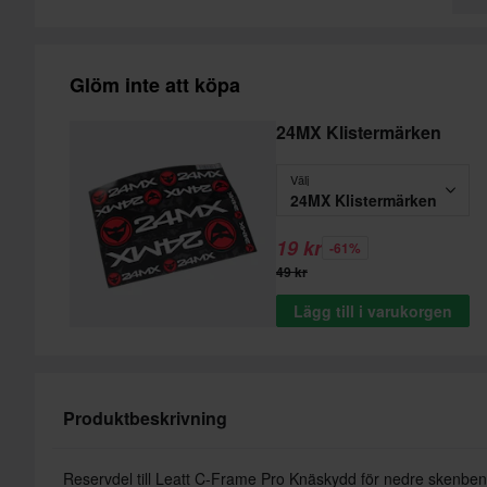
Glöm inte att köpa
24MX Klistermärken
Välj
24MX Klistermärken
19 kr
-61%
49 kr
Lägg till i varukorgen
Produktbeskrivning
Reservdel till Leatt C-Frame Pro Knäskydd för nedre skenben