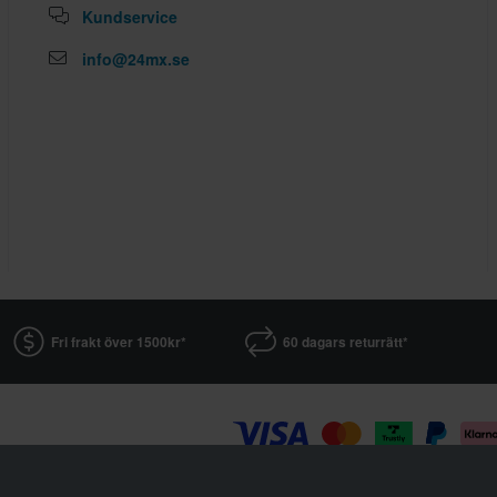
Kundservice
info@24mx.se
Fri frakt över 1500kr*
60 dagars returrätt*