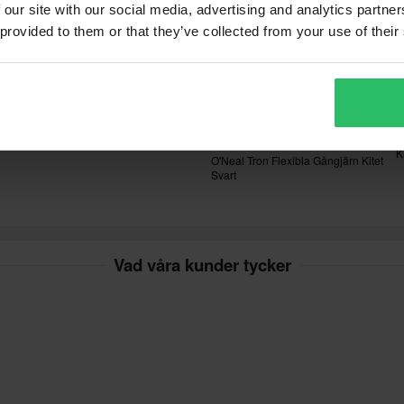
ion.
 our site with our social media, advertising and analytics partn
 provided to them or that they’ve collected from your use of their
vgifter tillkommer. *Rätten att
r tillverkade på beställning. Se
99 kr
1
-17%
119 kr
1
F
5 Recensioner
K
O'Neal Tron Flexibla Gångjärn Kitet
Svart
Vad våra kunder tycker