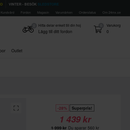
TO
VINTER - BESÖK
SLEDSTORE
Kundvård
Fordon
Magasin
Varumärken
Orderstatus
Om 24mx.se
Hitta delar enkelt till din hoj
Varukorg
0
0
Lägg till ditt fordon
0
door
Outlet
-28%
Superpris!
1 439 kr
1 999 kr
Du sparar 560 kr