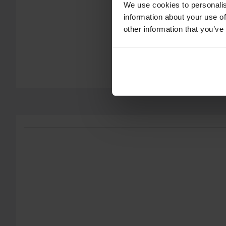
We use cookies to personalis
information about your use of
Fri frakt över 1500kr*
other information that you’ve
Frakt från 39kr för beställningar under 1500kr. Fraktkostnad
vikt. Du ser din kostnad i kassan innan du slutför din beställning
Skicka
och tunga produkter. Se vår
Kundvård-sida
för mer informat
60 dagars returrätt*
Du har rätt att returnera din beställning inom 60 dagar. Retura
returnera gäller inte för produkter som är personaliserade elle
vår
Kundvård-sida
för mer information och villkor.