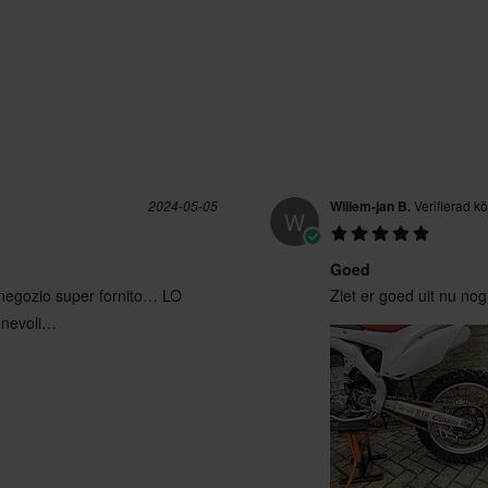
2024-05-05
Willem-jan B.
Verifierad k
W
Goed
, negozio super fornito… LO
Ziet er goed uit nu nog
onevoli…