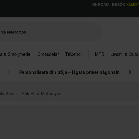
ONROAD - BESÖK
XLMO
ja & Smörjmedel
Crossdelar
Tillbehör
MTB
Livsstil & Out
Personalisera din tröja – lägsta priset någonsin
y Kedja – Sök Efter Motorcykel