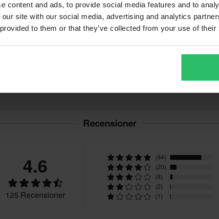
e content and ads, to provide social media features and to analy
 our site with our social media, advertising and analytics partn
 provided to them or that they’ve collected from your use of their
en är baserad på beställningens
. *Fri frakt gäller ej för stora
ion.
vgifter tillkommer. *Rätten att
r tillverkade på beställning. Se
Recensioner
4.6
(94)
(20)
(8)
(2)
125 Recensioner
(1)