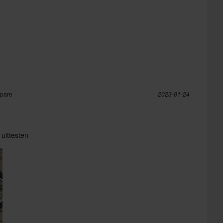
öpare
2023-01-24
 uittesten