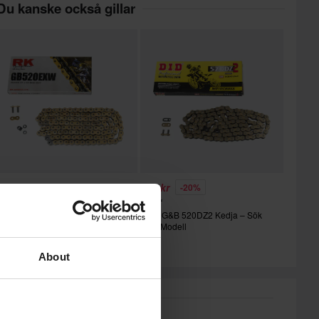
Du kanske också gillar
19 kr
559 kr
-20%
699 kr
K GB520EXW Kedja Med XW-
D.I.D G&B 520DZ2 Kedja – Sök
ing – Sök Efter Modell
Efter Modell
About