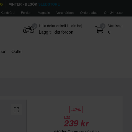
TO
VINTER - BESÖK
SLEDSTORE
Kundvård
Fordon
Magasin
Varumärken
Orderstatus
Om 24mx.se
Hitta delar enkelt till din hoj
Varukorg
0
0
Lägg till ditt fordon
0
door
Outlet
-47%
Från
239 kr
449 kr
Du sparar 210 kr