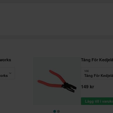
oworks
Tång För Kedjel
Välj
works
Tång För Kedjel
149 kr
Lägg till i varu