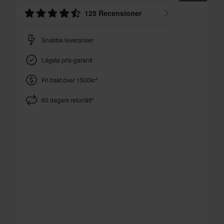
125 Recensioner
Snabba leveranser
Lägsta pris-garanti
Fri frakt över 1500kr*
60 dagars returrätt*