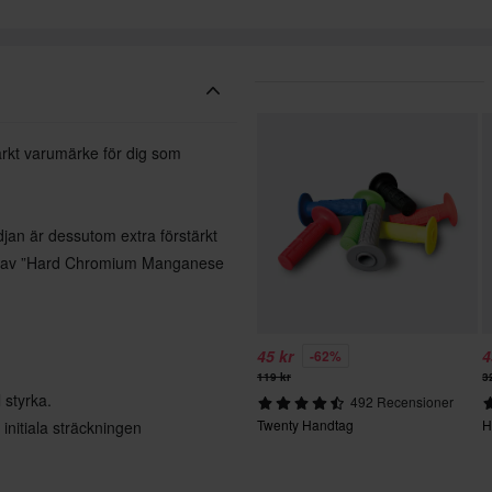
ärkt varumärke för dig som
edjan är dessutom extra förstärkt
tar av ”Hard Chromium Manganese
45 kr
4
-62%
119 kr
3
 styrka.
492 Recensioner
Twenty Handtag
H
 initiala sträckningen