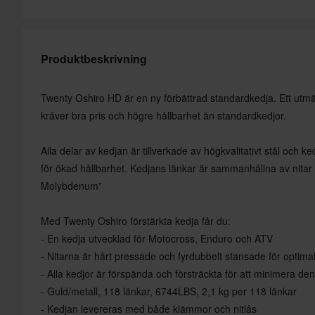
Produktbeskrivning
Twenty Oshiro HD är en ny förbättrad standardkedja. Ett utm
kräver bra pris och högre hållbarhet än standardkedjor.
Alla delar av kedjan är tillverkade av högkvalitativt stål och k
för ökad hållbarhet. Kedjans länkar är sammanhållna av ni
Molybdenum”
Med Twenty Oshiro förstärkta kedja får du:
- En kedja utvecklad för Motocross, Enduro och ATV
- Nitarna är hårt pressade och fyrdubbelt stansade för optimal
- Alla kedjor är förspända och försträckta för att minimera den
- Guld/metall, 118 länkar, 6744LBS, 2,1 kg per 118 länkar
- Kedjan levereras med både klämmor och nitlås