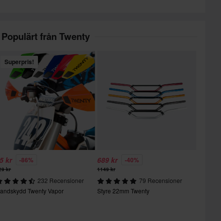
Populärt från Twenty
Superpris!
5 kr
689 kr
-86%
-40%
29 kr
1149 kr
232 Recensioner
79 Recensioner
andskydd Twenty Vapor
Styre 22mm Twenty