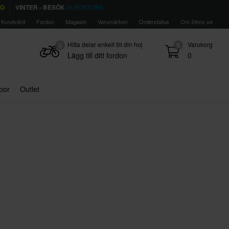
TO
VINTER - BESÖK
SLEDSTORE
Kundvård
Fordon
Magasin
Varumärken
Orderstatus
Om 24mx.se
Hitta delar enkelt till din hoj
Varukorg
0
0
Lägg till ditt fordon
0
door
Outlet