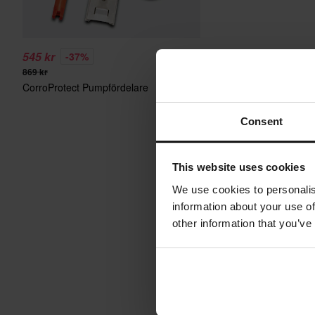
545 kr
-37%
869 kr
CorroProtect Pumpfördelare
Consent
This website uses cookies
We use cookies to personalis
information about your use of
other information that you’ve