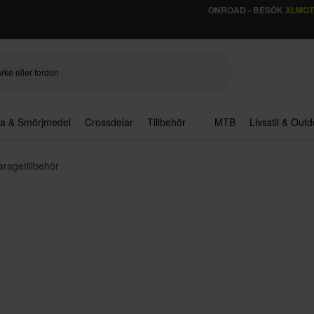
ONROAD - BESÖK
XLMO
ja & Smörjmedel
Crossdelar
Tillbehör
MTB
Livsstil & Out
ragetillbehör