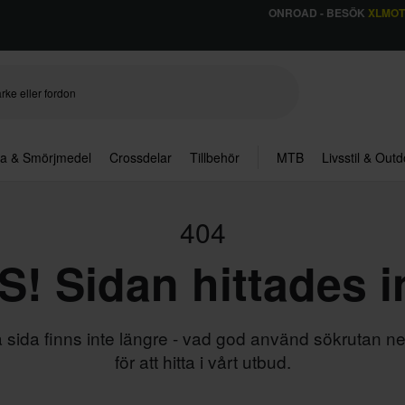
ONROAD - BESÖK
XLMO
ja & Smörjmedel
Crossdelar
Tillbehör
MTB
Livsstil & Out
404
! Sidan hittades i
sida finns inte längre - vad god använd sökrutan n
för att hitta i vårt utbud.