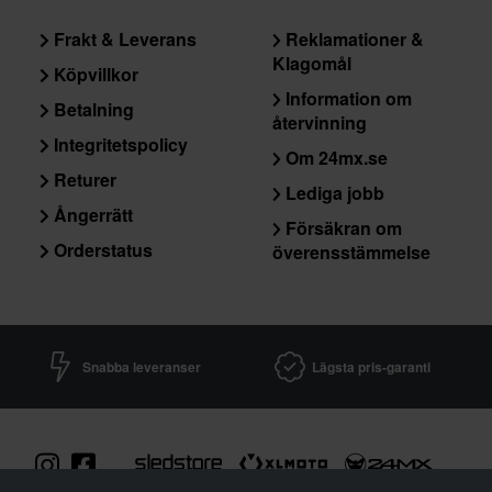
Frakt & Leverans
Reklamationer &
Klagomål
Köpvillkor
Information om
Betalning
återvinning
Integritetspolicy
Om 24mx.se
Returer
Lediga jobb
Ångerrätt
Försäkran om
Orderstatus
överensstämmelse
Snabba leveranser
Lägsta pris-garanti