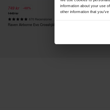
information about your use of
749 kr
1199 kr
-48%
-63%
other information that you’ve
1449 kr
3199 kr
670 Recensioner
8230 Recens
Raven Airborne Evo Crosshjälm
24MX Easy-Up Depåtält
väggar Svart