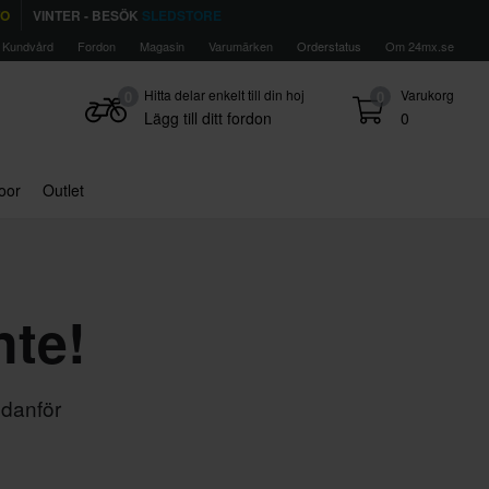
TO
VINTER - BESÖK
SLEDSTORE
Kundvård
Fordon
Magasin
Varumärken
Orderstatus
Om 24mx.se
Hitta delar enkelt till din hoj
Varukorg
0
0
Lägg till ditt fordon
0
door
Outlet
nte!
edanför