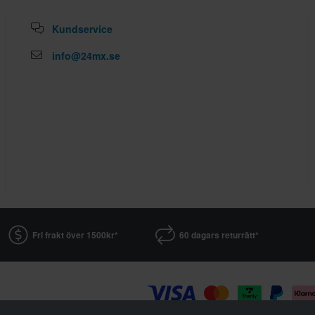
Kundservice
info@24mx.se
Fri frakt över 1500kr*
60 dagars returrätt*