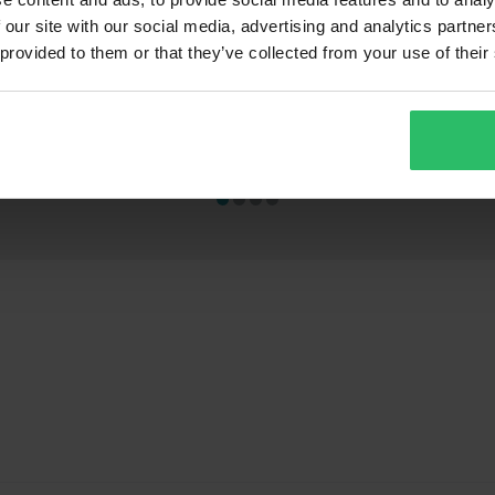
 our site with our social media, advertising and analytics partn
999 kr
449 kr
-50%
-33
 provided to them or that they’ve collected from your use of their
1999 kr
669 kr
Raven Airborne EVO Crosshjälm +
ioner
3
Sniper Crew Crossglasögon Svart
 med
Proworks vikba
180x70x74cm 