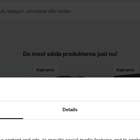
De mest sålda produkterna just nu!
Superpris!
Superpris!
Details
e content and ads, to provide social media features and to analy