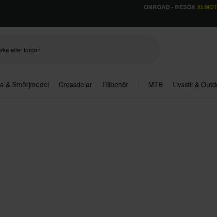
ONROAD - BESÖK
XLMO
ja & Smörjmedel
Crossdelar
Tillbehör
MTB
Livsstil & Out