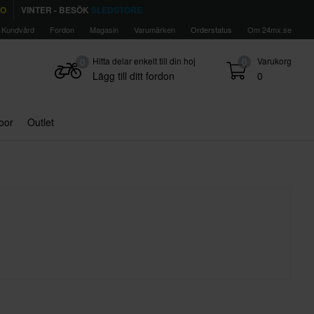
TO
VINTER - BESÖK
SLEDSTORE
Kundvård
Fordon
Magasin
Varumärken
Orderstatus
Om 24mx.se
Hitta delar enkelt till din hoj
Varukorg
0
0
Lägg till ditt fordon
0
door
Outlet