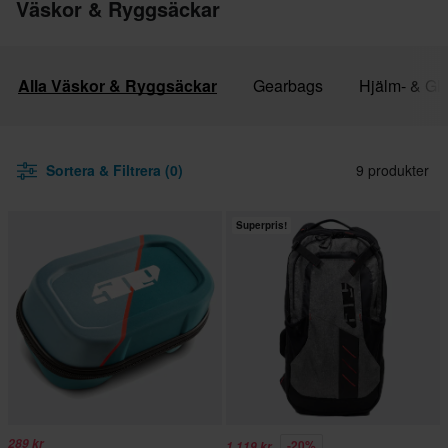
Väskor & Ryggsäckar
Alla Väskor & Ryggsäckar
Gearbags
Hjälm- & Gl
Sortera & Filtrera (0)
9 produkter
Superpris!
289 kr
-20%
1 119 kr