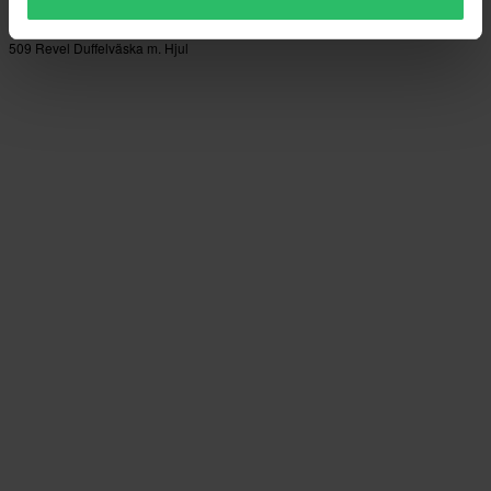
-15%
2 219 kr
2 600 kr
509 Revel Duffelväska m. Hjul