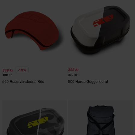
299 kr
-13%
349 kr
400 kr
300 kr
509 Reservlinsfodral Röd
509 Hårda Goggelfodral