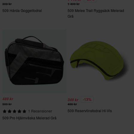
300 kr
1 400 kr
509 Hårda Goggelfodral
509 Melee Trail Ryggsäck Melerad
Grå
489 kr
-13%
349 kr
500 kr
400 kr
509 Reservlinsfodral Hi-Vis
1 Recensioner
509 Pro Hjälmväska Melerad Grå