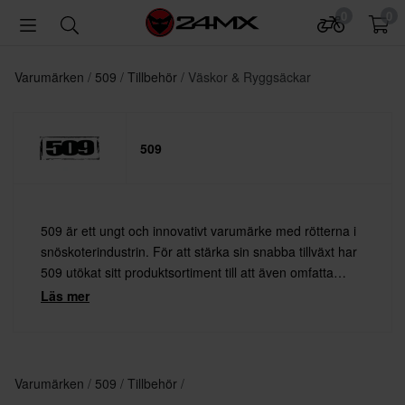
0
0
Varumärken
509
Tillbehör
Väskor & Ryggsäckar
509
509 är ett ungt och innovativt varumärke med rötterna i
snöskoterindustrin. För att stärka sin snabba tillväxt har
509 utökat sitt produktsortiment till att även omfatta
motocross och andra actionsporter. 509 tillverkar
Läs mer
snygga brillor och hjälmar samt stilrena streetwear-
kläder.
Varumärken
509
Tillbehör