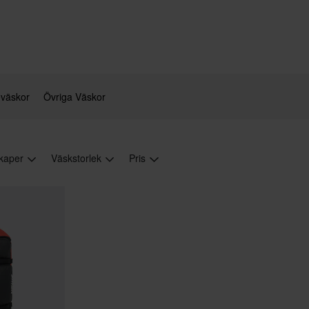
eväskor
Övriga Väskor
kaper
Väskstorlek
Pris