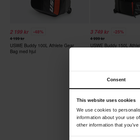
2 199 kr
3 749 kr
-48%
-25%
4 199 kr
4 999 kr
USWE Buddy 100L Athlete Gear
USWE Buddy 150L Athle
Bag med hjul
Trolley Bag
Consent
This website uses cookies
We use cookies to personalis
information about your use of
other information that you’ve