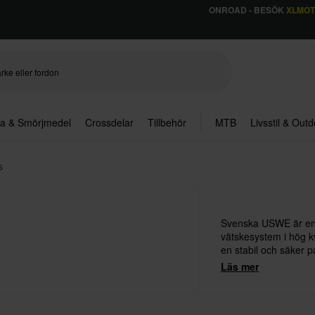
ONROAD - BESÖK
XLMO
ja & Smörjmedel
Crossdelar
Tillbehör
MTB
Livsstil & Out
s
Svenska USWE är en f
vätskesystem i hög k
en stabil och säker 
vilket i sin tur gör de
Läs mer