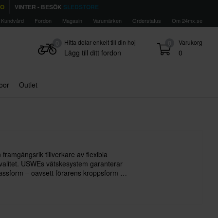
TO
VINTER - BESÖK
SLEDSTORE
Kundvård
Fordon
Magasin
Varumärken
Orderstatus
Om 24mx.se
Hitta delar enkelt till din hoj
Varukorg
0
0
Lägg till ditt fordon
0
door
Outlet
ramgångsrik tillverkare av flexibla
valitet. USWEs vätskesystem garanterar
passform – oavsett förarens kroppsform –
t möjligt att prestera på topp.