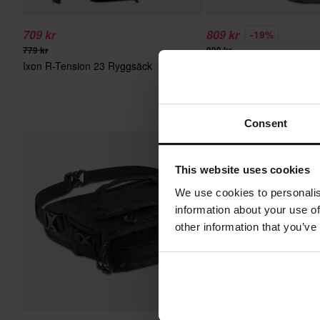
709 kr
809 kr
-19%
779 kr
999 kr
Ixon R-Tension 23 Ryggsäck
Ixon A-River 35 Ryggsäc
Consent
This website uses cookies
We use cookies to personalis
information about your use of
other information that you’ve