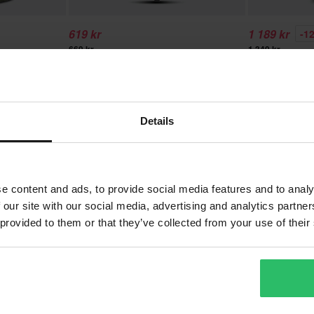
619 kr
1 189 kr
-1
669 kr
1 349 kr
k
Ixon Kit Hydra U05 Ryggsäck
Ixon R-LASER
Details
e content and ads, to provide social media features and to analy
 our site with our social media, advertising and analytics partn
 provided to them or that they’ve collected from your use of their