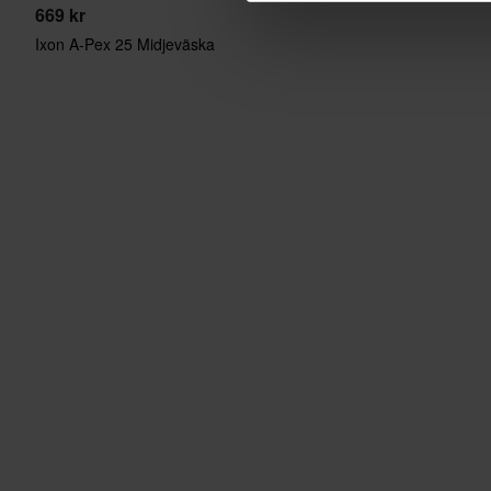
669 kr
Ixon A-Pex 25 Midjeväska