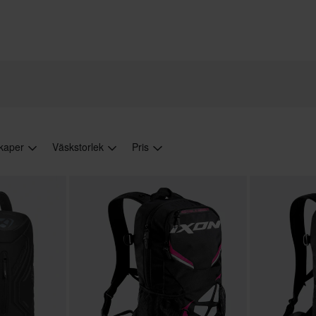
kaper
Väskstorlek
Pris