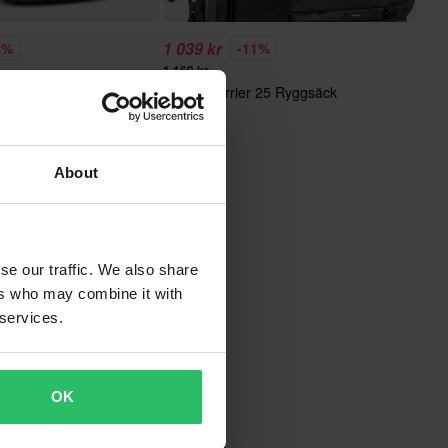
1 039 kr
2%
-11%
1 169 kr
 25 Ryggsäck
Ixon V-Carrier 25 Ryggsäck
About
se our traffic. We also share
ers who may combine it with
 services.
OK