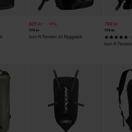
629 kr
709 kr
-19%
779 kr
779 kr
ck
Ixon R-Tension 23 Ryggsäck
1
Ixon R-Tensio