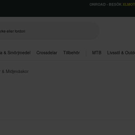
ONROAD - BESÖK
XLMO
ja & Smörjmedel
Crossdelar
Tillbehör
MTB
Livsstil & Out
 & Midjeväskor