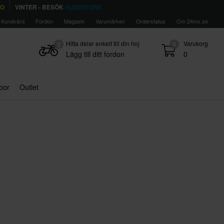
TO
VINTER - BESÖK
SLEDSTORE
Kundvård
Fordon
Magasin
Varumärken
Orderstatus
Om 24mx.se
Hitta delar enkelt till din hoj
Varukorg
0
0
Lägg till ditt fordon
0
door
Outlet