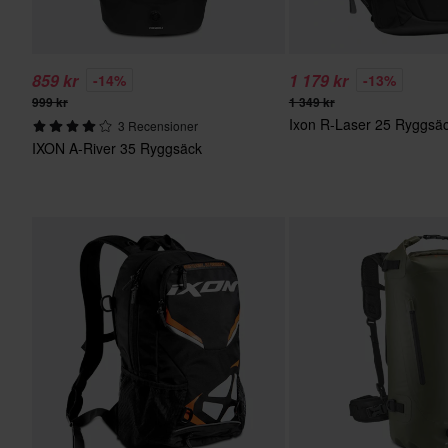
859 kr
1 179 kr
-14%
-13%
999 kr
1 349 kr
Ixon R-Laser 25 Ryggsä
3 Recensioner
IXON A-River 35 Ryggsäck