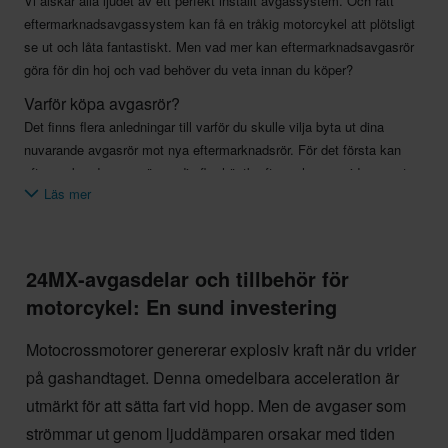
Vi älskar alla ljudet av ett perfekt inställt avgassystem. Och rätt
eftermarknadsavgassystem kan få en tråkig motorcykel att plötsligt
se ut och låta fantastiskt. Men vad mer kan eftermarknadsavgasrör
göra för din hoj och vad behöver du veta innan du köper?
Varför köpa avgasrör?
Det finns flera anledningar till varför du skulle vilja byta ut dina
nuvarande avgasrör mot nya eftermarknadsrör. För det första kan
eftermarknadsavgasrör ge dig fler hästkrafter och mer vridmoment.
Läs mer
De kan också fördela kraften till flera av de lägre varvtalsområden,
mellanvarvtalsområden eller högvarvtalsområden - eller hela
varvtalsområdet. Allt beror på avgassystemets design.
24MX-avgasdelar och tillbehör för
En annan viktig faktor är
vikten.
Vanligtvis är originalavgassystem
mycket tunga. Eftermarknadsavgassystem är mycket lättare, ger ett
motorcykel: En sund investering
bättre ljud
om de är utrustade med en annan ljuddämpare och
förbättrar vanligtvis även bränsleekonomin förutom bara kraften.
Motocrossmotorer genererar explosiv kraft när du vrider
på gashandtaget. Denna omedelbara acceleration är
Vilka är komponenterna i ett avgasrör?
Avgassystem består av ett grenrör, en kollektor, ett mellanrör och en
utmärkt för att sätta fart vid hopp. Men de avgaser som
ljuddämpare. Grenröret fästs direkt på cylinderhuvudet. Så om din
strömmar ut genom ljuddämparen orsakar med tiden