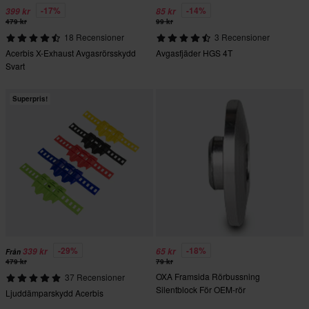
-17%
-14%
399 kr
85 kr
479 kr
99 kr
18 Recensioner
3 Recensioner
Acerbis X-Exhaust Avgasrörsskydd
Avgasfjäder HGS 4T
Svart
Superpris!
-29%
-18%
339 kr
65 kr
Från
479 kr
79 kr
OXA Framsida Rörbussning
37 Recensioner
Silentblock För OEM-rör
Ljuddämparskydd Acerbis