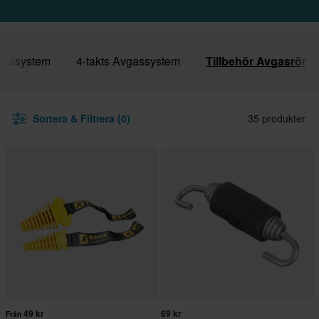
vgassystem
4-takts Avgassystem
Tillbehör Avgasrör
Sortera & Filtrera (0)
35 produkter
49 kr
69 kr
Från