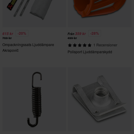
-20%
-28%
615 kr
359 kr
Från
769 kr
499 kr
Ompackningssats Ljuddämpare
1 Recensioner
Akrapovič
Polisport Ljuddämparskydd