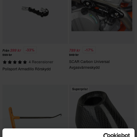
-33%
-17%
399 kr
789 kr
Från
599 kr
949 kr
SCAR Carbon Universal
4 Recensioner
Avgasvärmeskydd
Polisport Armadillo Rörskydd
Superpris!