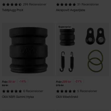
299 Recensioner
31 Recensioner
Tvättplugg ProX
Akrapovič Avgasfjäde
Superpris!
-14%
-21%
59 kr
299 kr
Från
Från
69 kr
379 kr
6 Recensioner
5 Recensioner
OXA NBR Gummi Hylsa
OXA tillbehörskit