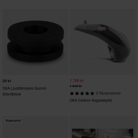
29 kr
1 799 kr
1 849 kr
OXA Ljuddämpare Gummi
2 Recensioner
Silentblock
OXA Carbon Avgasskydd
Superpris!