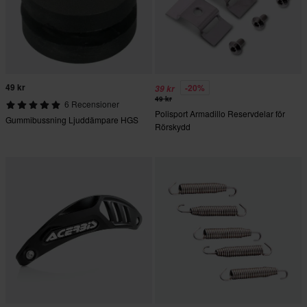
49 kr
-20%
39 kr
49 kr
6 Recensioner
Polisport Armadillo Reservdelar för
Gummibussning Ljuddämpare HGS
Rörskydd