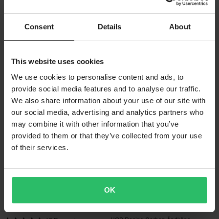
Consent
Details
About
-13%
-20%
259 kr
839 kr
Från
299 kr
1 049 kr
HGS Racing Carbon Ändkåpa
21 Recensioner
Fjäderkrok Beta Tools
This website uses cookies
We use cookies to personalise content and ads, to
provide social media features and to analyse our traffic.
Superpris!
We also share information about your use of our site with
our social media, advertising and analytics partners who
may combine it with other information that you’ve
provided to them or that they’ve collected from your use
of their services.
OK
-21%
-10%
659 kr
939 kr
Från
829 kr
1 049 kr