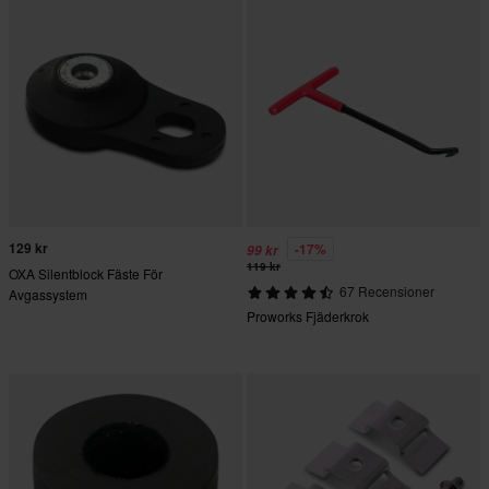
129 kr
-17%
99 kr
119 kr
OXA Silentblock Fäste För
67 Recensioner
Avgassystem
Proworks Fjäderkrok