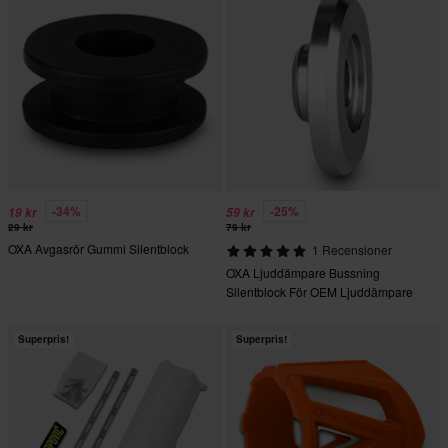
-34%
-25%
19 kr
59 kr
29 kr
79 kr
OXA Avgasrör Gummi Silentblock
1 Recensioner
OXA Ljuddämpare Bussning
Silentblock För OEM Ljuddämpare
Superpris!
Superpris!