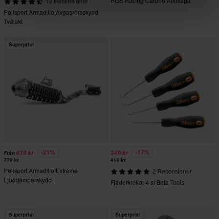
HGS Racing Carbon Ändkåpa
12 Recensioner
Polisport Armadillo Avgasrörsskydd
Tvåtakt
Superpris!
-21%
-17%
619 kr
349 kr
Från
779 kr
419 kr
Polisport Armadillo Extreme
2 Recensioner
Ljuddämparskydd
Fjäderkrokar 4 st Beta Tools
Superpris!
Superpris!