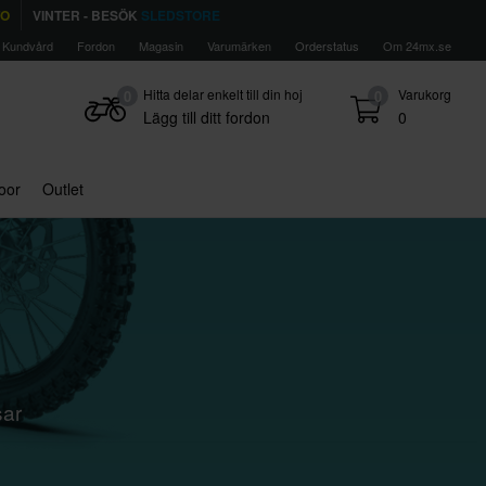
TO
VINTER - BESÖK
SLEDSTORE
Kundvård
Fordon
Magasin
Varumärken
Orderstatus
Om 24mx.se
Hitta delar enkelt till din hoj
Varukorg
0
0
Lägg till ditt fordon
0
door
Outlet
sar