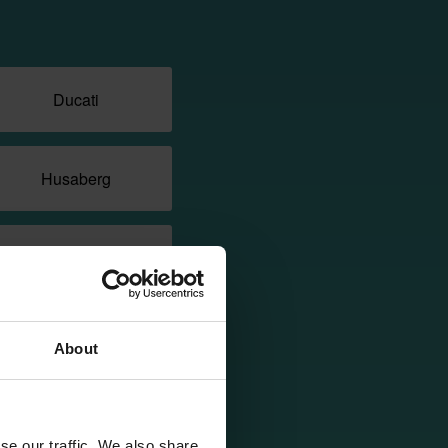
Ducati
Husaberg
Kawasaki
Stark
About
Talaria
se our traffic. We also share