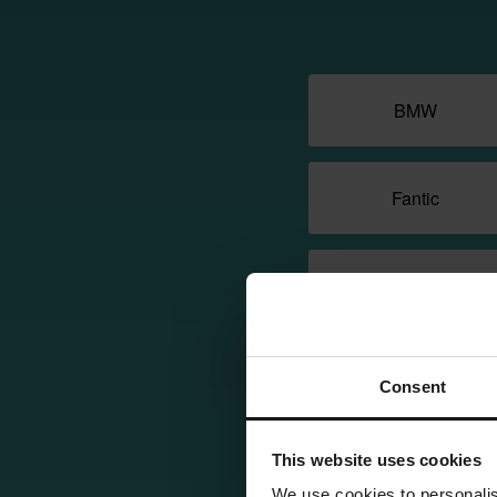
BMW
Fantic
Husqvarna
Malaguti
Consent
Surron
This website uses cookies
We use cookies to personalis