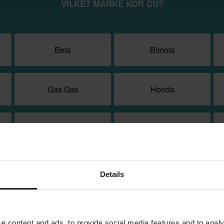
VILKET MÄRKE KÖR DU?
Beta
Bimota
Gas Gas
Honda
KOVE
KTM
Rieju
Sherco
Details
Suzuki
TM
e content and ads, to provide social media features and to analy