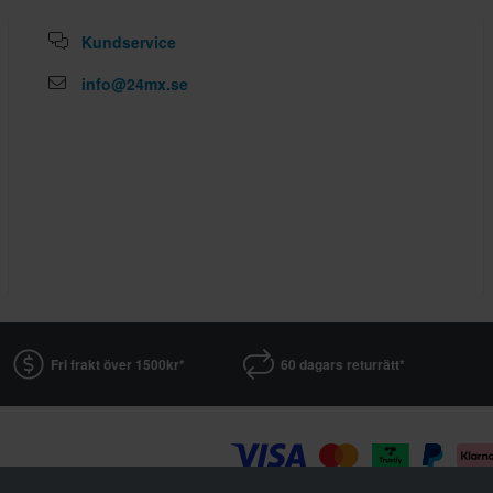
Kundservice
info@24mx.se
Fri frakt över 1500kr*
60 dagars returrätt*