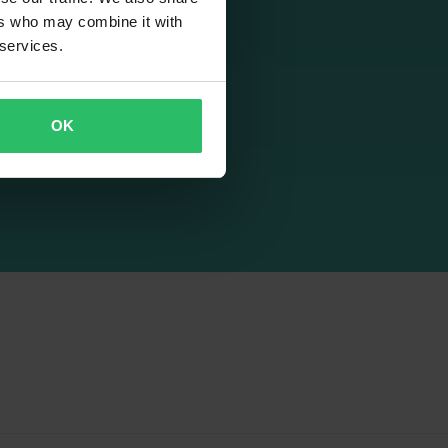
ers who may combine it with
 services.
OK