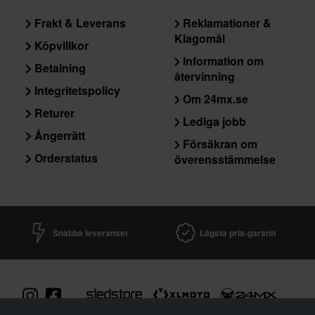
Frakt & Leverans
Reklamationer &
Klagomål
Köpvillkor
Information om
Betalning
återvinning
Integritetspolicy
Om 24mx.se
Returer
Lediga jobb
Ångerrätt
Försäkran om
Orderstatus
överensstämmelse
Snabba leveranser
Lägsta pris-garanti