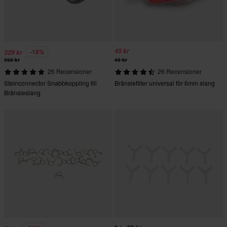
45 kr
-18%
329 kr
399 kr
49 kr
26 Recensioner
26 Recensioner
Steinconnector Snabbkoppling till
Bränslefilter universal för 6mm slang
Bränsleslang