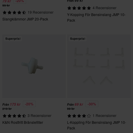
99 kr
-20%
79 kr
Från
99 kr
4 Recensioner
19 Recensioner
Y-Kopping För Bensinslang JMP 10-
Slangklämmor JMP 20-Pack
Pack
Superpris!
Superpris!
-20%
-30%
175 kr
69 kr
Från
Från
219 kr
99 kr
3 Recensioner
1 Recensioner
K&N Rostfritt Bränslefilter
L-Koppling För Bensinslang JMP 10-
Pack