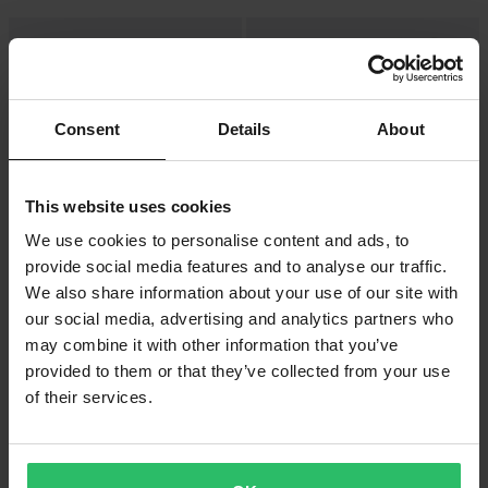
Consent
Details
About
This website uses cookies
We use cookies to personalise content and ads, to
provide social media features and to analyse our traffic.
95 kr
149 kr
Från
99 kr
We also share information about your use of our site with
3 Recensioner
2 Recensioner
our social media, advertising and analytics partners who
Koppling För Bensinslang JMP 10-
T-Koppling För Bensinslang JMP 10-
Pack
may combine it with other information that you’ve
Pack
provided to them or that they’ve collected from your use
of their services.