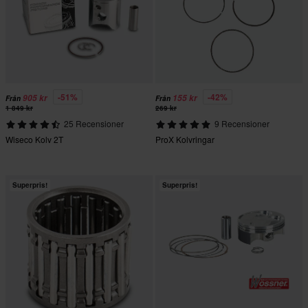
-51%
-42%
905 kr
155 kr
Från
Från
1 849 kr
269 kr
25 Recensioner
9 Recensioner
Wiseco Kolv 2T
ProX Kolvringar
Superpris!
Superpris!