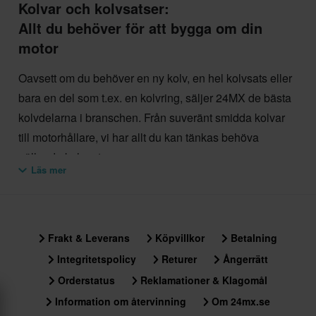
Kolvar och kolvsatser:
Allt du behöver för att bygga om din
motor
Oavsett om du behöver en ny kolv, en hel kolvsats eller
bara en del som t.ex. en kolvring, säljer 24MX de bästa
kolvdelarna i branschen. Från suveränt smidda kolvar
till motorhållare, vi har allt du kan tänkas behöva
gällande kolvar t.ex.:
Läs mer
Kolvsatser
Big Bore-satser
Högkompressionskolvar
Kolvar smidda med avancerad teknologi
Frakt & Leverans
Köpvillkor
Betalning
Avancerade kolvbeläggningar för ökad hållbarhet
Integritetspolicy
Returer
Ångerrätt
Något större kolvar för begagnade eller slitna
motorer
Orderstatus
Reklamationer & Klagomål
Endast kolvringar
Information om återvinning
Om 24mx.se
Endast kolvstiftslager