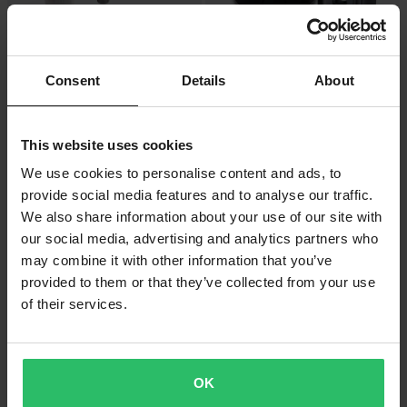
Consent
Details
About
-15%
-20%
1 709 kr
1 319 kr
Från
Från
1 999 kr
1 649 kr
Kolv Kit Athena Big Bore 2-T
4 Recensioner
Kolv Kit Athena 4T Big
This website uses cookies
Bore/Standard
We use cookies to personalise content and ads, to
provide social media features and to analyse our traffic.
Superpris!
Superpris!
We also share information about your use of our site with
our social media, advertising and analytics partners who
may combine it with other information that you’ve
provided to them or that they’ve collected from your use
of their services.
OK
-30%
-34%
69 kr
265 kr
Från
Från