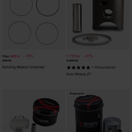
-15%
-57%
469 kr
1 775 kr
Från
549 kr
4 099 kr
Kolvring Wiseco Universal
1 Recensioner
Kolv Athena 2T
Superpris!