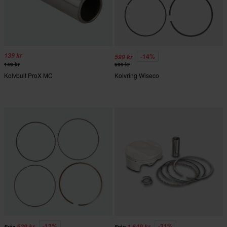
139 kr
-14%
599 kr
149 kr
699 kr
Kolvbult ProX MC
Kolvring Wiseco
-12%
-31%
529 kr
1 649 kr