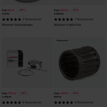
-29%
-65%
85 kr
835 kr
Från
Från
119 kr
2 399 kr
2 Recensioner
7 Recensioner
Wössner Kolvbultslager
Wössner 4-takts Kolv
Superpris!
-56%
-48%
799 kr
139 kr
Från
Från
1 799 kr
269 kr
8 Recensioner
9 Recensioner