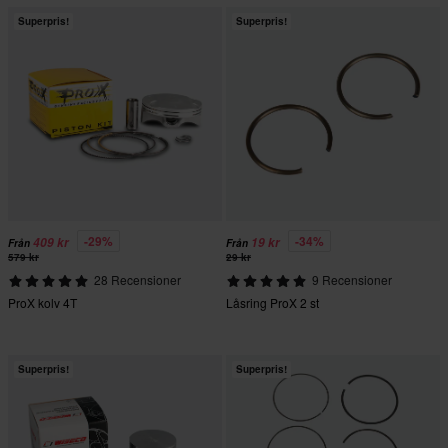
Superpris!
Superpris!
-29%
-34%
409 kr
19 kr
Från
Från
579 kr
29 kr
28 Recensioner
9 Recensioner
ProX kolv 4T
Låsring ProX 2 st
Superpris!
Superpris!