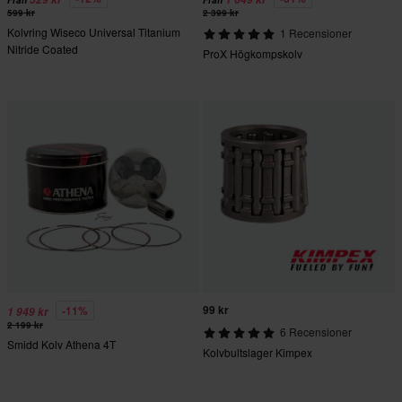
Från
Från
599 kr
2 399 kr
Kolvring Wiseco Universal Titanium
1 Recensioner
Nitride Coated
ProX Högkompskolv
99 kr
-11%
1 949 kr
2 199 kr
6 Recensioner
Smidd Kolv Athena 4T
Kolvbultslager Kimpex