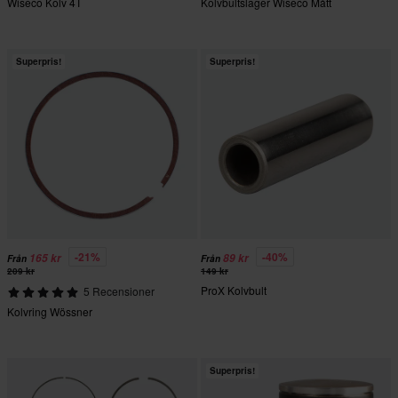
Wiseco Kolv 4T
Kolvbultslager Wiseco Mått
Superpris!
Superpris!
-21%
-40%
165 kr
89 kr
Från
Från
209 kr
149 kr
ProX Kolvbult
5 Recensioner
Kolvring Wössner
Superpris!