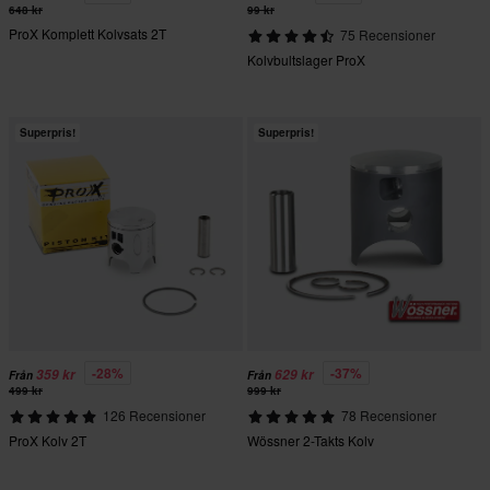
648 kr
99 kr
ProX Komplett Kolvsats 2T
75 Recensioner
Kolvbultslager ProX
Superpris!
Superpris!
-28%
-37%
359 kr
629 kr
Från
Från
499 kr
999 kr
126 Recensioner
78 Recensioner
ProX Kolv 2T
Wössner 2-Takts Kolv