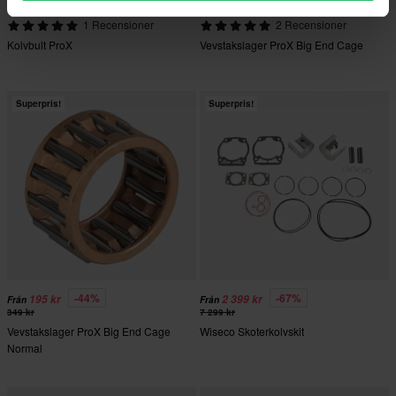
99 kr
399 kr
1 Recensioner
2 Recensioner
Kolvbult ProX
Vevstakslager ProX Big End Cage
Superpris!
Superpris!
-44%
-67%
195 kr
2 399 kr
Från
Från
349 kr
7 299 kr
Vevstakslager ProX Big End Cage
Wiseco Skoterkolvskit
Normal